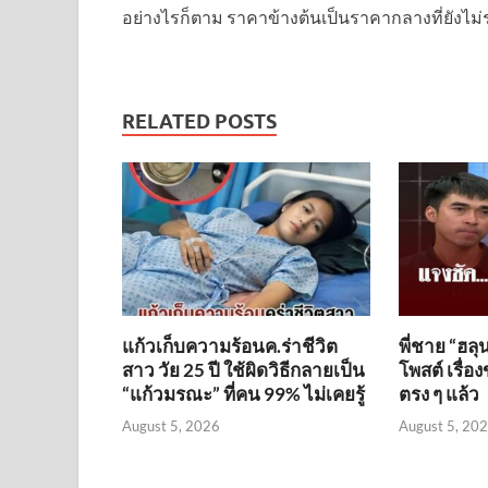
อย่างไรก็ตาม ราคาข้างต้นเป็นราคากลางที่ยังไม่ร
RELATED POSTS
แก้วเก็บความร้อนค.ร่าชีวิต
พี่ชาย “ฮลุ
สาว วัย 25 ปี ใช้ผิดวิธีกลายเป็น
โพสต์ เรื่
“แก้วมรณะ” ที่คน 99% ไม่เคยรู้
ตรง ๆ แล้ว
August 5, 2026
August 5, 20