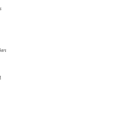
ร
ลิตร
ี