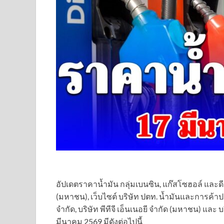
อัปเดตราคาน้ำมัน กลุ่มเบนซิน, แก๊สโซฮอล์ และดีเ
(มหาชน), เว็บไซต์ บริษัท ปตท. น้ำมันและการค้าป
จำกัด, บริษัท พีทีจี เอ็นเนอยี จำกัด (มหาชน) และ 
มีนาคม 2569 มีดังต่อไปนี้