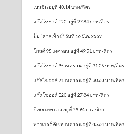
เบนซิน อยู่ที่ 40.14 บาท/ลิตร
แก๊สโซฮอล์ E20 อยู่ที่ 27.84 บาท/ลิตร
ปั๊ม “คาลเท็กซ์” วันที่ 16 มี.ค. 2569
โกลด์ 95 เทครอน อยู่ที่ 49.51 บาท/ลิตร
แก๊สโซฮอล์ 95 เทครอน อยู่ที่ 31.05 บาท/ลิตร
แก๊สโซฮอล์ 91 เทครอน อยู่ที่ 30.68 บาท/ลิตร
แก๊สโซฮอล์ E20 อยู่ที่ 27.84 บาท/ลิตร
ดีเซล เทครอน อยู่ที่ 29.94 บาท/ลิตร
พาวเวอร์ ดีเซล เทครอน อยู่ที่ 45.64 บาท/ลิตร