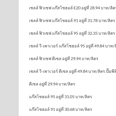
เชลล์ ฟิวเซฟ แก๊สโซฮอล์ E20 อยู่ที่ 28.94 บาท/ลิต
เชลล์ ฟิวเซฟ แก๊สโซฮอล์ 91 อยู่ที่ 31.78 บาท/ลิตร
เชลล์ ฟิวเซฟ แก๊สโซฮอล์ 95 อยู่ที่ 32.35 บาท/ลิตร
เชลล์ วี-เพาเวอร์ แก๊สโซฮอล์ 95 อยู่ที่ 49.84 บาท/
เชลล์ ฟิวเซฟ ดีเซล อยู่ที่ 29.94 บาท/ลิตร
เชลล์ วี-เพาเวอร์ ดีเซล อยู่ที่ 49.84 บาท/ลิตร ปั๊มพีท
ดีเซล อยู่ที่ 29.94 บาท/ลิตร
แก๊สโซฮอล์ 95 อยู่ที่ 31.05 บาท/ลิตร
แก๊สโซฮอล์ 91 อยู่ที่ 30.68 บาท/ลิตร