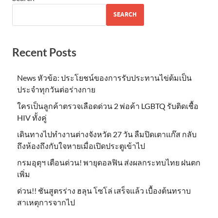
SEARCH
Recent Posts
News หัวข้อ: ประโยชน์ของการรับประทานไข่ต้มเป็น
ประจำทุกวันต่อร่างกาย
ใครเป็นลูกค้าตรวจเลือดด่วน 2 พ่อค้า LGBTQ รับติดเชื้อ
HIV ทั้งคู่
เดินทางไปทำงานต่างจังหวัด 27 วัน ลืมปิดเตาแก๊ส กลับ
ถึงห้องถึงกับใจหายเมื่อเปิดประตูเข้าไป
กรมอุตุฯ เตือนด่วน! พายุดอลฟิน ส่งผลกระทบไทย ฝนตก
เพิ่ม
ด่วน!! ชันสูตรร่าง ฮลุน โซโล่ เสร็จแล้ว เบื้องต้นทราบ
สาเหตุการจากไป