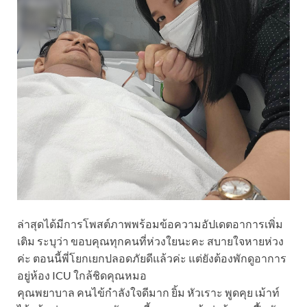
ล่าสุดได้มีการโพสต์ภาพพร้อมข้อความอัปเดตอาการเพิ่ม
เติม ระบุว่า ขอบคุณทุกคนที่ห่วงใยนะคะ สบายใจหายห่วง
ค่ะ ตอนนี้พี่โยกเยกปลอดภัยดีแล้วค่ะ แต่ยังต้องพักดูอาการ
อยู่ห้อง ICU ใกล้ชิดคุณหมอ
คุณพยาบาล คนไข้กำลังใจดีมาก ยิ้ม หัวเราะ พูดคุย เม้าท์