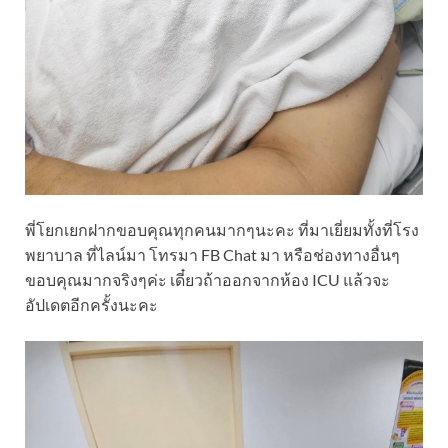
พี่โยกเยกฝากขอบคุณทุกคนมากๆนะคะ ที่มาเยี่ยมทั้งที่โรง
พยาบาล ที่ไลน์มา โทรมา FB Chat มา หรือช่องทางอื่นๆ
ขอบคุณมากจริงๆค่ะ เดี๋ยวถ้าออกจากห้อง ICU แล้วจะ
อัปเดตอีกครั้งนะคะ