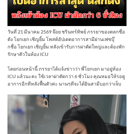
วันที่ 21 มีนาคม 2569 จ๊อย ชรินทร์ทิพย์ ภรรยาของตลกชื่อ
ดัง โยกเยก เชิญยิ้ม โพสต์อัปเดตอาการสามีผ่านเฟซบุ๊
กชื่อ โยกเยก เชิญยิ้ม หลังเข้ารับการผ่าตัดใหญ่และต้องพัก
รักษาตัวในห้อง ICU
โดยก่อนหน้านี้ ภรรยาได้แจ้งข่าวว่า พี่โยกเยก มาอยู่ห้อง
ICU แล้วนะคะ ใช้เวลาผ่าตัดกว่า 6 ชั่วโมง คุณหมอให้รอดู
อาการอีกทีหลังฟื้นตัวค่ะ นานๆทีจะได้ยินสามีบอกว่าเจ็บ