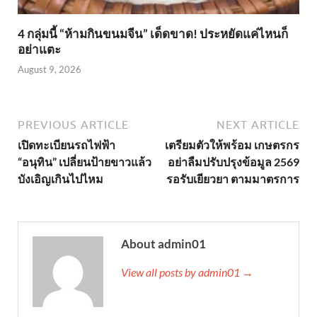
4 กลุ่มนี้ “ห้ามกินขนมจีน” เด็ดขาด! ประหยัดแค่ไหนก็
อย่าแตะ
August 9, 2026
PREVIOUS ARTICLE
NEXT ARTICLE
เปิดทะเบียนรถไฟฟ้า
เตรียมตัวให้พร้อม เกษตรกร
“อนุทิน” เปลี่ยนป้ายขาวแล้ว
อย่าลืมปรับปรุงข้อมูล 2569
บังเอิญเกินไปไหม
รอรับเยียวยา ตามมาตรการ
About admin01
View all posts by admin01 →