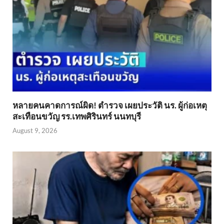
หลายคนคาดการณ์ผิด! ตำรวจ เผยประวัติ นร. ผู้ก่อเหตุ
สะเทือนขวัญ รร.เทพศิรินทร์ นนทบุรี
August 9, 2026