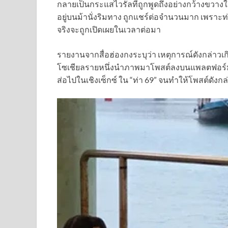
กลายเป็นกระแสไวรัลที่ถูกพูดถึงอย่างกว้างขวางใ
อยู่บนม้านั่งริมทาง ถูกแชร์ต่อจำนวนมาก เพรา
จริงจะถูกเปิดเผยในเวลาต่อมา
รายงานจากสื่อฮ่องกงระบุว่า เหตุการณ์ดังกล่าว
โซเชียลรายหนึ่งนำภาพมาโพสต์ลงบนแพลตฟอร์ม Th
ส่อไปในเชิงเซ็กซ์ ใน “ท่า 69” จนทำให้โพสต์ดัง