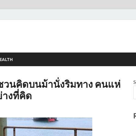
EALTH
าชวนคิดบนม้านั่งริมทาง คนแห่
S
างที่คิด