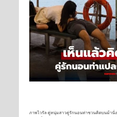
ภาพไวรัล คู่หนุ่มสาวคู่รักนอนท่าชวนคิดบนม้านั่ง 