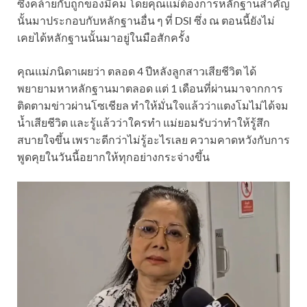
ซึ่งคล้ายกับถูกของมีคม โดยคุณแม่ต้องการหลักฐานสำคัญ
นั้นมาประกอบกับหลักฐานอื่น ๆ ที่ DSI ซึ่ง ณ ตอนนี้ยังไม่
เคยได้หลักฐานนั้นมาอยู่ในมือสักครั้ง
คุณแม่ภนิดาเผยว่า ตลอด 4 ปีหลังลูกสาวเสียชีวิต ได้
พยายามหาหลักฐานมาตลอด แต่ 1 เดือนที่ผ่านมาจากการ
ติดตามข่าวผ่านโซเชียล ทำให้มั่นใจแล้วว่าแตงโมไม่ได้จม
น้ำเสียชีวิต และรู้แล้วว่าใครทำ แม่ยอมรับว่าทำให้รู้สึก
สบายใจขึ้น เพราะดีกว่าไม่รู้อะไรเลย ความคาดหวังกับการ
พูดคุยในวันนี้อยากให้ทุกอย่างกระจ่างขึ้น