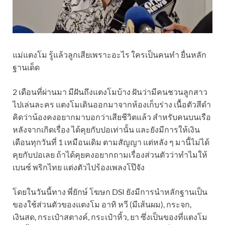
แม่แตงโม รู้แล้วลูกเสียเพราะอะไร ใครเป็นคนทำ ยื่นหลัก
ฐานเด็ด
2 เดือนที่ผ่านมา มีฝันถึงแตงโมบ้าง ฝันว่ามีคนชวนลูกสาว
ไปเล่นละคร แตงโมเดินออกมาจากห้องเก็บร่าง เนื้อตัวสีดำ
คิดว่าน้องคงอยากมาบอกว่าเสียชีวิตแล้ว สำหรับคนบนเรือ
หลังจากเกิดเรื่อง ได้คุยกับปอเท่านั้น และยังมีการให้เงิน
เดือนทุกวันที่ 1 เหมือนเดิม ตามสัญญา แต่หลัง ๆ มานี้ไม่ได้
คุยกับปอเลย ถ้าได้คุยคงอยากถามเรื่องส่วนตัวว่าทำไมให้
เบนซ์ พริกไทย แต่งตัวไปร้องเพลงโป๊จัง
โดยในวันนี้ทาง พี่ยักษ์ โฆษก DSI ยังมีการนำหลักฐานเป็น
ของใช้ส่วนตัวของแตงโม อาทิ หวี (มีเส้นผม), กระจก,
เงินสด, กระเป๋าสตางค์, กระเป๋าหิ้ว, ยา ซึ่งเป็นของที่แตงโม