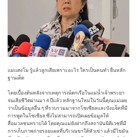
แม่แตงโม รู้แล้วลูกเสียเพราะอะไร ใครเป็นคนทำ ยื่นหลัก
ฐานเด็ด
โดยเบื้องต้นหลังจากเหตุการณ์ตกเรือในแม่น้ำเจ้าพระยา
จนเสียชีวิตผ่านมา 4 ปีแล้ว หลักฐานใหม่ในวันนี้คุณแม่เผย
ว่าเป็นข้อมูลอื่น ๆ ที่รวบรวมมาจากโซเชียลและบังแจ็คที่มี
การพูดในโซเชียล ซึ่งไม่สามารถเปิดเผยข้อมูลให้
สื่อมวลชนทราบได้ โดยคุณแม่ยังฝากถึงสถาบันนิติเวชที่มี
การเก็บภาพถ่ายรอยแผลที่บริเวณขาใต้หัวเข่า แล้วมีไขมัน