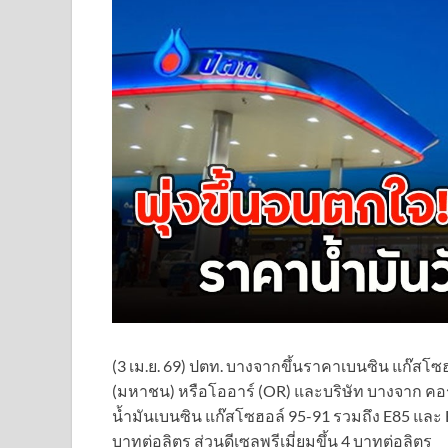
(3 เม.ย. 69) ปตท. บางจากขึ้นราคาเบนซิน แก๊สโซ
(มหาชน) หรือโออาร์ (OR) และบริษัท บางจาก คอ
น้ำมันเบนซิน แก๊สโซฮอล์ 95-91 รวมถึง E85 และ E
บาทต่อลิตร ส่วนดีเซลพรีเมี่ยมขึ้น 4 บาทต่อลิตร