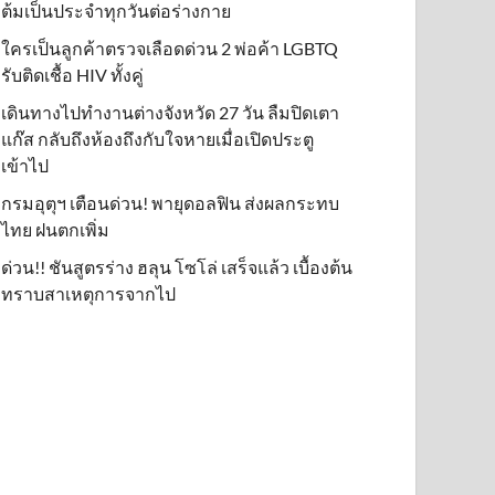
ต้มเป็นประจำทุกวันต่อร่างกาย
ใครเป็นลูกค้าตรวจเลือดด่วน 2 พ่อค้า LGBTQ
รับติดเชื้อ HIV ทั้งคู่
เดินทางไปทำงานต่างจังหวัด 27 วัน ลืมปิดเตา
แก๊ส กลับถึงห้องถึงกับใจหายเมื่อเปิดประตู
เข้าไป
กรมอุตุฯ เตือนด่วน! พายุดอลฟิน ส่งผลกระทบ
ไทย ฝนตกเพิ่ม
ด่วน!! ชันสูตรร่าง ฮลุน โซโล่ เสร็จแล้ว เบื้องต้น
ทราบสาเหตุการจากไป