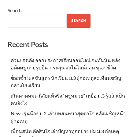
Search
SEARCH
Recent Posts
ด่วน! รร.ดัง ออกประกาศเรียนออนไลน์ กะทันหัน หลัง
อดีตครู ถ่ายรูปปืน-กระสุน ส่งในไลน์กลุ่ม ขู่เอาชีวิต
ช็อกซ้ำ! ผลชันสูตร นักเรียน ม.3 ผู้ก่อเหตุสะเทือนขวัญ
กลางโรงเรียน
เกินคาดหมด นิสัยแท้จริง “ครูหมวย” เหยื่อ ม.3 รู้แล้วเป็น
คนยังไง
News รุ่นน้อง ม.2 เล่าบทสนทนาสุดตกใจ หลังเผชิญหน้า
ผู้ก่อเหตุ
เพื่อนสนิท ตัดสินใจเล่าปัญหาทุกอย่าง ปม ม.3 ก่อเหตุ