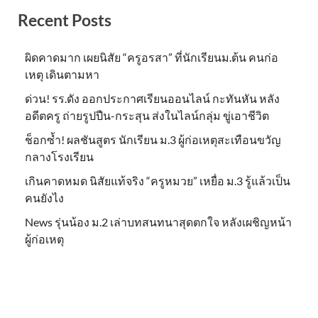
Recent Posts
ผิดคาดมาก เผยนิสัย “ครูอรสา” ที่นักเรียนม.ต้น คนก่อ
เหตุ เดินตามหา
ด่วน! รร.ดัง ออกประกาศเรียนออนไลน์ กะทันหัน หลัง
อดีตครู ถ่ายรูปปืน-กระสุน ส่งในไลน์กลุ่ม ขู่เอาชีวิต
ช็อกซ้ำ! ผลชันสูตร นักเรียน ม.3 ผู้ก่อเหตุสะเทือนขวัญ
กลางโรงเรียน
เกินคาดหมด นิสัยแท้จริง “ครูหมวย” เหยื่อ ม.3 รู้แล้วเป็น
คนยังไง
News รุ่นน้อง ม.2 เล่าบทสนทนาสุดตกใจ หลังเผชิญหน้า
ผู้ก่อเหตุ