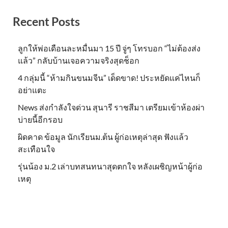
Recent Posts
ลูกให้พ่อเดือนละหมื่นมา 15 ปี จู่ๆ โทรบอก “ไม่ต้องส่ง
แล้ว” กลับบ้านเจอความจริงสุดช็อก
4 กลุ่มนี้ “ห้ามกินขนมจีน” เด็ดขาด! ประหยัดแค่ไหนก็
อย่าแตะ
News ส่งกำลังใจด่วน สุนารี ราชสีมา เตรียมเข้าห้องผ่า
บ่ายนี้อีกรอบ
ผิดคาด ข้อมูล นักเรียนม.ต้น ผู้ก่อเหตุล่าสุด ฟังแล้ว
สะเทือนใจ
รุ่นน้อง ม.2 เล่าบทสนทนาสุดตกใจ หลังเผชิญหน้าผู้ก่อ
เหตุ