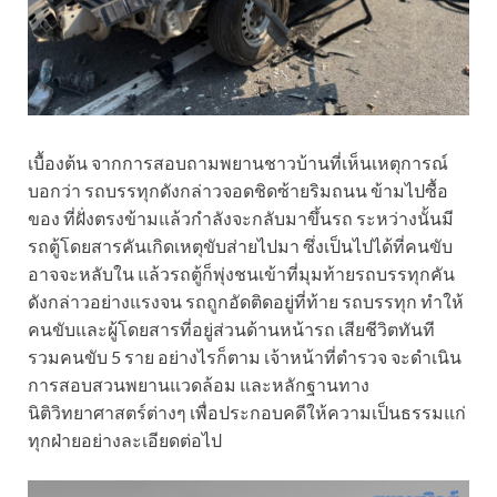
เบื้องต้น จากการสอบถามพยานชาวบ้านที่เห็นเหตุการณ์
บอกว่า รถบรรทุกดังกล่าวจอดชิดซ้ายริมถนน ข้ามไปซื้อ
ของ ที่ฝั่งตรงข้ามแล้วกำลังจะกลับมาขึ้นรถ ระหว่างนั้นมี
รถตู้โดยสารคันเกิดเหตุขับส่ายไปมา ซึ่งเป็นไปได้ที่คนขับ
อาจจะหลับใน แล้วรถตู้ก็พุ่งชนเข้าที่มุมท้ายรถบรรทุกคัน
ดังกล่าวอย่างแรงจน รถถูกอัดติดอยู่ที่ท้าย รถบรรทุก ทำให้
คนขับและผู้โดยสารที่อยู่ส่วนด้านหน้ารถ เสียชีวิตทันที
รวมคนขับ 5 ราย อย่างไรก็ตาม เจ้าหน้าที่ตำรวจ จะดำเนิน
การสอบสวนพยานแวดล้อม และหลักฐานทาง
นิติวิทยาศาสตร์ต่างๆ เพื่อประกอบคดีให้ความเป็นธรรมแก่
ทุกฝ่ายอย่างละเอียดต่อไป