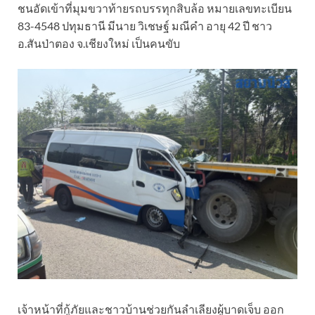
ชนอัดเข้าที่มุมขวาท้ายรถบรรทุกสิบล้อ หมายเลขทะเบียน
83-4548 ปทุมธานี มีนาย วิเชษฐ์ มณีคำ อายุ 42 ปี ชาว
อ.สันป่าตอง จ.เชียงใหม่ เป็นคนขับ
เจ้าหน้าที่กู้ภัยและชาวบ้านช่วยกันลำเลียงผู้บาดเจ็บ ออก