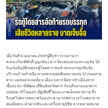
เมื่อวันที่ 6 เมษายน 2569 ผู้สื่อข่าวรายงานว่า
พ.ต.ท.เกียรติศักดิ์ บุญปล้อง สารวัตรสอบสวน สภ.แม่ท้อ ได้
รับแจ้งมีอุบัติเหตุรถตู้โดยสาร ชนท้ายรถบรรทุกสิบล้อ
บริเวณบ้านห้วยนึ่ง ทางหลวงแผ่นดินหมายเลข 12 ถนนสาย
ตาก-แม่สอด ต.แม่ท้อ อ เมือง จ.ตาก ฝั่งขาเข้าเมืองตาก
เยื้องๆ สถานีพัฒนาที่ดินจังหวัดตาก ก้อนถึงสามแยกตาก
แม่สอด 1กิโลเมตร มีผู้เสียชีวิตและบาดเจ็บหลายราย จึง
รีบรุดไปตรวจสอบ พร้อมประสาน รถพยาบาลโรงพยาบาล
สมเด็จพระเจ้าตากสิน และเครือข่ายกู้ชีพ จากหลายหน่วย