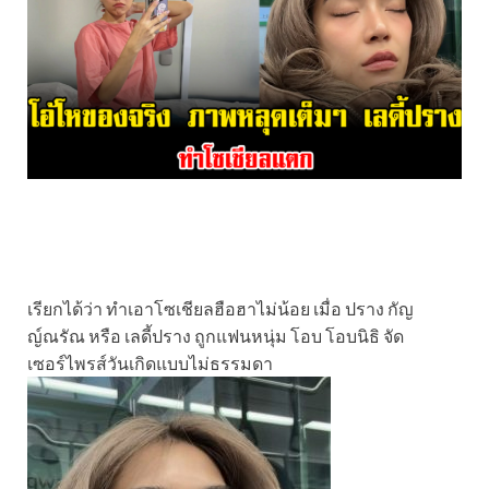
เรียกได้ว่า ทำเอาโซเชียลฮือฮาไม่น้อย เมื่อ ปราง กัญ
ญ์ณรัณ หรือ เลดี้ปราง ถูกแฟนหนุ่ม โอบ โอบนิธิ จัด
เซอร์ไพรส์วันเกิดแบบไม่ธรรมดา