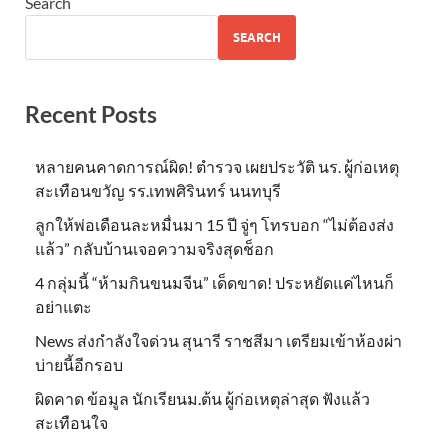
Search
SEARCH
Recent Posts
หลายคนคาดการณ์ผิด! ตำรวจ เผยประวัติ นร. ผู้ก่อเหตุ
สะเทือนขวัญ รร.เทพศิรินทร์ นนทบุรี
ลูกให้พ่อเดือนละหมื่นมา 15 ปี จู่ๆ โทรบอก “ไม่ต้องส่ง
แล้ว” กลับบ้านเจอความจริงสุดช็อก
4 กลุ่มนี้ “ห้ามกินขนมจีน” เด็ดขาด! ประหยัดแค่ไหนก็
อย่าแตะ
News ส่งกำลังใจด่วน สุนารี ราชสีมา เตรียมเข้าห้องผ่า
บ่ายนี้อีกรอบ
ผิดคาด ข้อมูล นักเรียนม.ต้น ผู้ก่อเหตุล่าสุด ฟังแล้ว
สะเทือนใจ