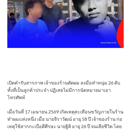
เปิดคำรับสารภาพ เจ้าของร้านตัดผม ลงมือทำหนุ่ม 26 ดับ
ทั้งที่เป็นลูกค้าประจำ ปฏิเสธไม่มีการนัดหมายมาเอา
โทรศัพท์
เมื่อวันที่ 17 เมษายน 2569 เกิดเหตุสะเทือนขวัญภายในร้าน
ทำผมแห่งหนึ่ง เมื่อ นายจีราวัฒน์ อายุ 58 ปี เจ้าของร้าน ก่อ
เหตุใช้สากกะเบือตีศีรษะ นายฐิติ อายุ 26 ปี จนเสียชีวิต โดย