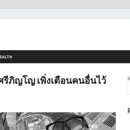
EALTH
ศรีภิญโญ เพิ่งเตือนคนอื่นไว้
S