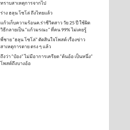
ทราบสาเหตุการจากไป
ร่าง ฮลุน โซโล่ ถึงไทยแล้ว
แก้วเก็บความร้อนค.ร่าชีวิตสาว วัย 25 ปี ใช้ผิด
วิธีกลายเป็น “แก้วมรณะ” ที่คน 99% ไม่เคยรู้
พี่ชาย “ฮลุน โซโล่” ตัดสินใจโพสต์ เรื่องข่าว
สาเหตุการตาย ตรง ๆ แล้ว
ถึงว่า “ป๋อง” ไม่มีอาการเครียด “ต้นอ้อ เป็นหนึ่ง”
โพสต์ถึงบางอ้อ