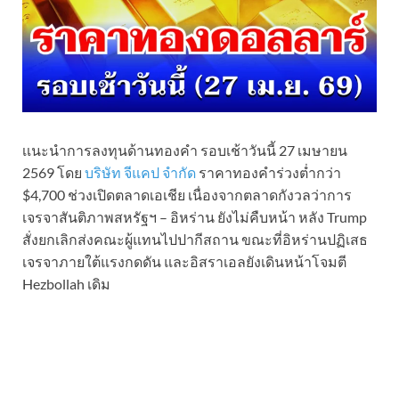
เเนะนำการลงทุนด้านทองคำ รอบเช้าวันนี้ 27 เมษายน
2569 โดย
บริษัท จีแคป จำกัด
ราคาทองคำร่วงต่ำกว่า
$4,700 ช่วงเปิดตลาดเอเชีย เนื่องจากตลาดกังวลว่าการ
เจรจาสันติภาพสหรัฐฯ – อิหร่าน ยังไม่คืบหน้า หลัง Trump
สั่งยกเลิกส่งคณะผู้แทนไปปากีสถาน ขณะที่อิหร่านปฏิเสธ
เจรจาภายใต้แรงกดดัน และอิสราเอลยังเดินหน้าโจมตี
Hezbollah เดิม