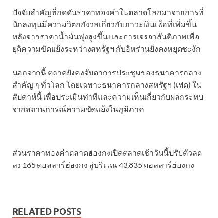
ปัจจัยสำคัญที่กดดันราคาทองคำในตลาดโลกมาจากการที่
นักลงทุนมีความวิตกกังวลเกี่ยวกับภาวะเงินเฟ้อที่เพิ่มขึ้น
หลังจากราคาน้ำมันพุ่งสูงขึ้น และการเจรจาสันติภาพเพื่อ
ยุติความขัดแย้งระหว่างสหรัฐฯ กับอิหร่านยังคงหยุดชะงัก
นอกจากนี้ ตลาดยังคงจับตาการประชุมของธนาคารกลาง
สำคัญ ๆ ทั่วโลก โดยเฉพาะธนาคารกลางสหรัฐฯ (เฟด) ใน
สัปดาห์นี้ เพื่อประเมินท่าทีและความเห็นเกี่ยวกับผลกระทบ
จากสถานการณ์ความขัดแย้งในภูมิภาค
ส่วนราคาทองคําตลาดฮ่องกงเปิดตลาดเช้าวันนี้ปรับตัวลด
ลง 165 ดอลลาร์ฮ่องกง สู่บริเวณ 43,835 ดอลลาร์ฮ่องกง
RELATED POSTS