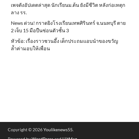
เพจดังอัปเดตล่าสุด นักเรียนม.ต้น ยังมีชีวิต หลังก่อเหตุก
ลาง รร.
News ด่วน! กราดยิงโรงเรียนเทพศิรินทร์ จ.นนทบุรี ตาย
2 เจ็บ 15 มือปืนซ่อนตัวชั้น 3
หัวข้อ: เรื่องราวชวนอึ้ง เด็กประถมแอบนำของขวัญ
ล้ำค่ามอบให้เพื่อน
Copyright © 2026
Youlikenews55
.
Powered by
WordPress
and
HitMag
.