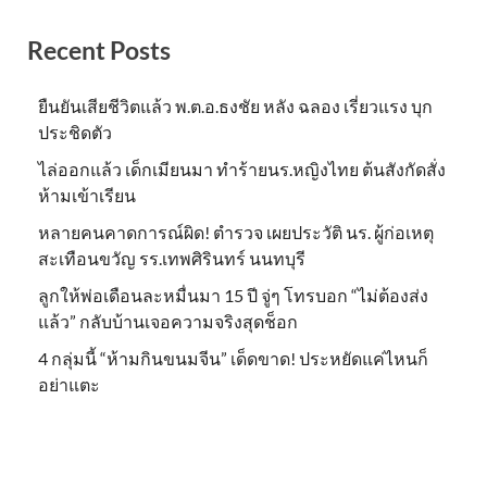
Recent Posts
ยืนยันเสียชีวิตแล้ว พ.ต.อ.ธงชัย หลัง ฉลอง เรี่ยวแรง บุก
ประชิดตัว
ไล่ออกแล้ว เด็กเมียนมา ทำร้ายนร.หญิงไทย ต้นสังกัดสั่ง
ห้ามเข้าเรียน
หลายคนคาดการณ์ผิด! ตำรวจ เผยประวัติ นร. ผู้ก่อเหตุ
สะเทือนขวัญ รร.เทพศิรินทร์ นนทบุรี
ลูกให้พ่อเดือนละหมื่นมา 15 ปี จู่ๆ โทรบอก “ไม่ต้องส่ง
แล้ว” กลับบ้านเจอความจริงสุดช็อก
4 กลุ่มนี้ “ห้ามกินขนมจีน” เด็ดขาด! ประหยัดแค่ไหนก็
อย่าแตะ