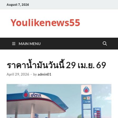
August 7, 2026
Youlikenews55
MAIN MENU
ราคาน้ำมันวันนี้ 29 เม.ย. 69
April 29, 2026
-
by
admin01