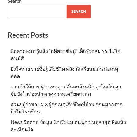
Search
SEARCH
Recent Posts
ผิดคาดหมด รู้แล้ว “อดีตอาชีพปู่” เด็กรัวถล่ม รร. ไม่ใช่
คนมีสี
ยิ่งใจหาย รายชื่อผู้เสียชีวิต หลัง นักเรียนม.ต้น ก่อเหตุ
สลด
จากคำให้การ ผู้ก่อเหตุถูกกลั่นแกล้งหนัก ถูกไถเงิน ถูก
จับขังในห้องน้ำ คาดความเครียดสะสม
ด่วน! ปู่ย่าของ ม.3 ผู้ก่อเหตุเสียชีวิตที่บ้าน ก่อนมากราด
ยิงในโรงเรียน
News ผิดคาด ข้อมูล นักเรียนม.ต้น ผู้ก่อเหตุล่าสุด ฟังแล้ว
สะเทือนใจ