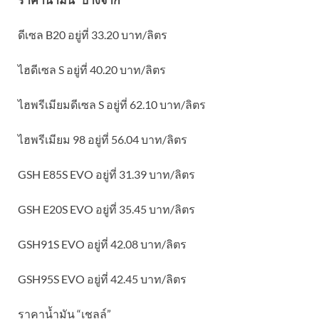
ดีเซล B20 อยู่ที่ 33.20 บาท/ลิตร
ไฮดีเซล S อยู่ที่ 40.20 บาท/ลิตร
ไฮพรีเมียมดีเซล S อยู่ที่ 62.10 บาท/ลิตร
ไฮพรีเมียม 98 อยู่ที่ 56.04 บาท/ลิตร
GSH E85S EVO อยู่ที่ 31.39 บาท/ลิตร
GSH E20S EVO อยู่ที่ 35.45 บาท/ลิตร
GSH91S EVO อยู่ที่ 42.08 บาท/ลิตร
GSH95S EVO อยู่ที่ 42.45 บาท/ลิตร
ราคาน้ำมัน “เชลล์”