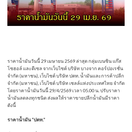
ราคาน้ำมันวันนี้ 29 เมษายน 2569 ล่าสุด กลุ่มเบนซิน แก๊ส
โซฮอล์ และดีเซล จากเว็บไซต์ บริษัท บางจาก คอร์ปอเรชั่น
จำกัด (มหาชน), เว็บไซต์ บริษัท ปตท. น้ำมันและการค้าปลีก
จำกัด (มหาชน), เว็บไซต์ บริษัท เชลล์แห่งประเทศไทย จำกัด
โดยราคาน้ำมันวันนี้ 29/4/2569 เวลา 05.00 น. ปรับราคา
น้ำมันลดลงทุกชนิด ส่งผลให้ราคาขายปลีกน้ำมันมีราคา
ดังนี้
ราคาน้ำมัน “ปตท.”