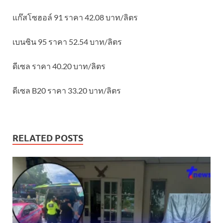
แก๊สโซฮอล์ 91 ราคา 42.08 บาท/ลิตร
เบนซิน 95 ราคา 52.54 บาท/ลิตร
ดีเซล ราคา 40.20 บาท/ลิตร
ดีเซล B20 ราคา 33.20 บาท/ลิตร
RELATED POSTS