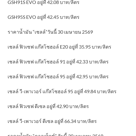
GSH91S EVO อยู่ที่ 42.08 บาท/ลิตร
GSH95S EVO อยู่ที่ 42.45 บาท/ลิตร
ราคาน้ำมัน “เชลล์”วันนี้ 30 เมษายน 2569
เชลล์ ฟิวเซฟ แก๊สโซฮอล์ E20 อยู่ที่ 35.95 บาท/ลิตร
เชลล์ ฟิวเซฟ แก๊สโซฮอล์ 91 อยู่ที่ 42.33 บาท/ลิตร
เชลล์ ฟิวเซฟ แก๊สโซฮอล์ 95 อยู่ที่ 42.95 บาท/ลิตร
เชลล์ วี-เพาเวอร์ แก๊สโซฮอล์ 95 อยู่ที่ 49.84 บาท/ลิตร
เชลล์ ฟิวเซฟ ดีเซล อยู่ที่ 42.90 บาท/ลิตร
เชลล์ วี-เพาเวอร์ ดีเซล อยู่ที่ 66.34 บาท/ลิตร
ราคาน้ำมัน “คาลเท็กซ์” วันนี้ 30 เมษายน 2569