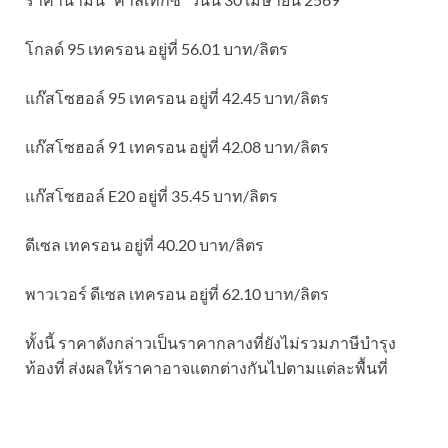
โกลด์ 95 เทครอน อยู่ที่ 56.01 บาท/ลิตร
แก๊สโซฮอล์ 95 เทครอน อยู่ที่ 42.45 บาท/ลิตร
แก๊สโซฮอล์ 91 เทครอน อยู่ที่ 42.08 บาท/ลิตร
แก๊สโซฮอล์ E20 อยู่ที่ 35.45 บาท/ลิตร
ดีเซล เทครอน อยู่ที่ 40.20 บาท/ลิตร
พาวเวอร์ ดีเซล เทครอน อยู่ที่ 62.10 บาท/ลิตร
ทั้งนี้ ราคาดังกล่าวเป็นราคากลางที่ยังไม่รวมภาษีบำรุง
ท้องที่ ส่งผลให้ราคาอาจแตกต่างกันไปตามแต่ละพื้นที่