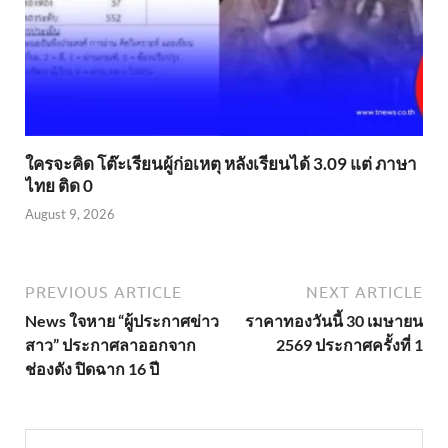
ใครจะคิด โต๊ะเรียนผู้ก่อเหตุ หลังเรียนได้ 3.09 แต่ ภาษา
ไทย ติด 0
August 9, 2026
PREVIOUS ARTICLE
NEXT ARTICLE
News ใจหาย “ผู้ประกาศข่าว
ราคาทองวันนี้ 30 เมษายน
สาว” ประกาศลาออกจาก
2569 ประกาศครั้งที่ 1
ช่องดัง ปิดฉาก 16 ปี