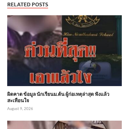
RELATED POSTS
ผิดคาด ข้อมูล นักเรียนม.ต้น ผู้ก่อเหตุล่าสุด ฟังแล้ว
สะเทือนใจ
August 9, 2026