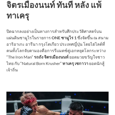
จิตรเมืองนนท์ ทันที หลัง แพ้
ทาเครุ
ปิดฉากลงอย่างเป็นทางการสำหรับศึกประวัติศาสตร์บน
แผ่นดินซามูไรในรายการ
ONE ซามูไร 1
ซึ่งจัดขึ้น ณ สนาม
อาริอาเกะ อารีนา กรุงโตเกียว ประเทศญี่ปุ่น โดยไฮไลต์ที่
คนทั้งโลกจับตามองคือการรีแมตช์คู่เอกหยุดโลกระหว่าง
“The Iron Man”
รถถัง จิตรเมืองนนท์
ยอดมวยขวัญใจชาว
ไทย กับ “Natural Born Krusher”
ทาเครุ เซกาวา
ยอดนักสู้
เจ้าถิ่น