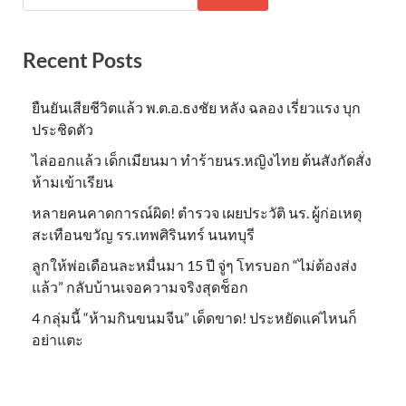
Recent Posts
ยืนยันเสียชีวิตแล้ว พ.ต.อ.ธงชัย หลัง ฉลอง เรี่ยวแรง บุก
ประชิดตัว
ไล่ออกแล้ว เด็กเมียนมา ทำร้ายนร.หญิงไทย ต้นสังกัดสั่ง
ห้ามเข้าเรียน
หลายคนคาดการณ์ผิด! ตำรวจ เผยประวัติ นร. ผู้ก่อเหตุ
สะเทือนขวัญ รร.เทพศิรินทร์ นนทบุรี
ลูกให้พ่อเดือนละหมื่นมา 15 ปี จู่ๆ โทรบอก “ไม่ต้องส่ง
แล้ว” กลับบ้านเจอความจริงสุดช็อก
4 กลุ่มนี้ “ห้ามกินขนมจีน” เด็ดขาด! ประหยัดแค่ไหนก็
อย่าแตะ