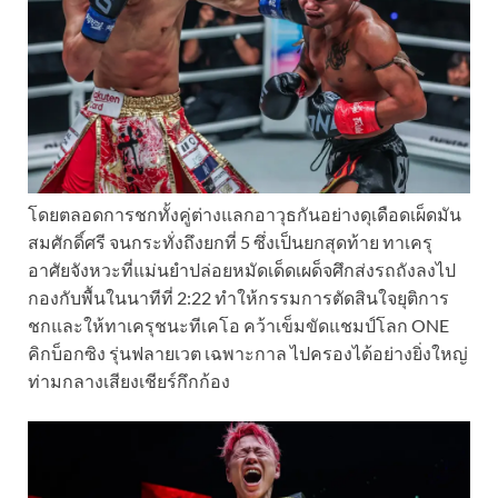
โดยตลอดการชกทั้งคู่ต่างแลกอาวุธกันอย่างดุเดือดเผ็ดมัน
สมศักดิ์ศรี จนกระทั่งถึงยกที่ 5 ซึ่งเป็นยกสุดท้าย ทาเครุ
อาศัยจังหวะที่แม่นยำปล่อยหมัดเด็ดเผด็จศึกส่งรถถังลงไป
กองกับพื้นในนาทีที่ 2:22 ทำให้กรรมการตัดสินใจยุติการ
ชกและให้ทาเครุชนะทีเคโอ คว้าเข็มขัดแชมป์โลก ONE
คิกบ็อกซิง รุ่นฟลายเวต เฉพาะกาล ไปครองได้อย่างยิ่งใหญ่
ท่ามกลางเสียงเชียร์กึกก้อง