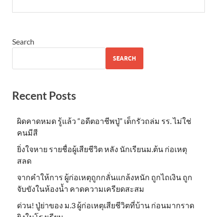
Search
SEARCH
Recent Posts
ผิดคาดหมด รู้แล้ว “อดีตอาชีพปู่” เด็กรัวถล่ม รร. ไม่ใช่
คนมีสี
ยิ่งใจหาย รายชื่อผู้เสียชีวิต หลัง นักเรียนม.ต้น ก่อเหตุ
สลด
จากคำให้การ ผู้ก่อเหตุถูกกลั่นแกล้งหนัก ถูกไถเงิน ถูก
จับขังในห้องน้ำ คาดความเครียดสะสม
ด่วน! ปู่ย่าของ ม.3 ผู้ก่อเหตุเสียชีวิตที่บ้าน ก่อนมากราด
ยิงในโรงเรียน