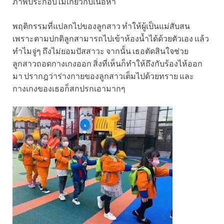
ภาพประกอบไม่เกี่ยวกับเนื้อหา
พฤติกรรมที่แปลกไปของลูกสาว ทำให้ผู้เป็นแม่สับสน
เพราะตามปกติลูกสามารถไปเข้าห้องน้ำได้ด้วยตัวเอง แล้ว
ทำไมจู่ๆ ถึงไม่ยอมปัสสาวะ จากนั้น เธอตัดสินใจช่วย
ลูกสาวถอดกางเกงออก สิ่งที่เห็นก็ทำให้ถึงกับร้องไห้ออก
มา ปรากฎว่าร่างกายของลูกสาวเต็มไปด้วยทราย และ
กางเกงของเธอก็สกปรกเอามากๆ