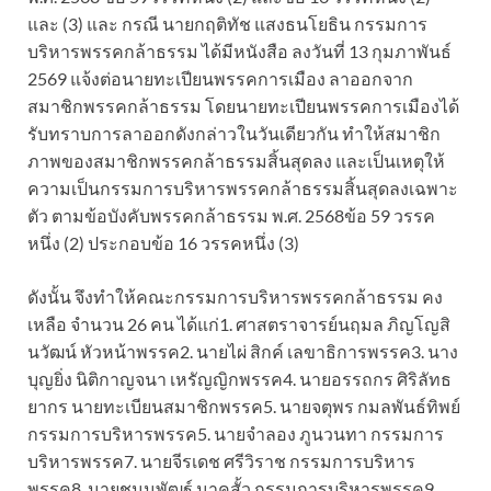
และ (3) และ กรณี นายกฤติทัช แสงธนโยธิน กรรมการ
บริหารพรรคกล้าธรรม ได้มีหนังสือ ลงวันที่ 13 กุมภาพันธ์
2569 แจ้งต่อนายทะเปียนพรรคการเมือง ลาออกจาก
สมาชิกพรรคกล้าธรรม โดยนายทะเปียนพรรคการเมืองได้
รับทราบการลาออกดังกล่าวในวันเดียวกัน ทำให้สมาชิก
ภาพของสมาชิกพรรคกล้าธรรมสิ้นสุดลง และเป็นเหตุให้
ความเป็นกรรมการบริหารพรรคกล้าธรรมสิ้นสุดลงเฉพาะ
ตัว ตามข้อบังคับพรรคกล้าธรรม พ.ศ. 2568ข้อ 59 วรรค
หนึ่ง (2) ประกอบข้อ 16 วรรคหนึ่ง (3)
ดังนั้น จึงทำให้คณะกรรมการบริหารพรรคกล้าธรรม คง
เหลือ จำนวน 26 คน ได้แก่1. ศาสตราจารย์นฤมล ภิญโญสิ
นวัฒน์ หัวหน้าพรรค2. นายไผ่ สิกค์ เลขาธิการพรรค3. นาง
บุญยิ่ง นิติกาญจนา เหรัญญิกพรรค4. นายอรรถกร ศิริลัทธ
ยากร นายทะเบียนสมาชิกพรรค5. นายจตุพร กมลพันธ์ทิพย์
กรรมการบริหารพรรค5. นายจำลอง ภูนวนทา กรรมการ
บริหารพรรค7. นายจีรเดช ศรีวิราช กรรมการบริหาร
พรรค8. นายชนนพัฒฐ์ นาคสั้ว กรรมการบริหารพรรค9.