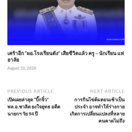
เศร้าอีก “ผอ.โรงเรียนดัง” เสียชีวิตแล้ว ครู – นักเรียน แห่
อาลัย
August 10, 2026
PREVIOUS ARTICLE
NEXT ARTICLE
เปิดเผยล่าสุด “บิ๊กจิ๋ว”
การกินไข่ต้มตอนเช้าเป็น
พล.อ.ชวลิต ยงใจยุทธ อดีต
ประจำ อาจทำให้ร่างกาย
นายกฯ วัย 94 ปี
เกิดการเปลี่ยนแปลงที่หลาย
คนคาดไม่ถึง