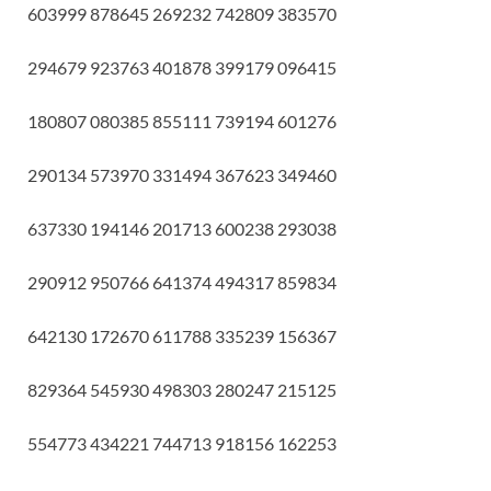
603999 878645 269232 742809 383570
294679 923763 401878 399179 096415
180807 080385 855111 739194 601276
290134 573970 331494 367623 349460
637330 194146 201713 600238 293038
290912 950766 641374 494317 859834
642130 172670 611788 335239 156367
829364 545930 498303 280247 215125
554773 434221 744713 918156 162253