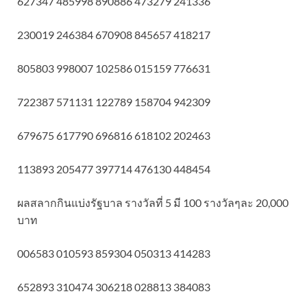
627347 485998 890886 473279 241336
230019 246384 670908 845657 418217
805803 998007 102586 015159 776631
722387 571131 122789 158704 942309
679675 617790 696816 618102 202463
113893 205477 397714 476130 448454
ผลสลากกินแบ่งรัฐบาล รางวัลที่ 5 มี 100 รางวัลๆละ 20,000
บาท
006583 010593 859304 050313 414283
652893 310474 306218 028813 384083