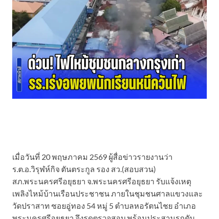
เมื่อวันที่ 20 พฤษภาคม 2569 ผู้สื่อข่าวรายงานว่า
ร.ต.อ.วิรุฬห์กิจ ตันตระกูล รอง สว.(สอบสวน)
สภ.พระนครศรีอยุธยา จ.พระนครศรีอยุธยา รับแจ้งเหตุ
เพลิงไหม้บ้านเรือนประชาชน ภายในชุมชนศาลแขวงและ
วัดปราสาท ซอยอู่ทอง 54 หมู่ 5 ตำบลหอรัตนไชย อำเภอ
พระนครศรีอยุธยา จึงรุดตรวจสอบ พร้อมประสานรถดับ