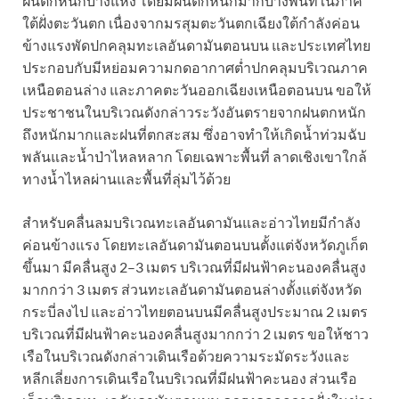
ฝนตกหนักบางแห่ง โดยมีฝนตกหนักมากบางพื้นที่ในภาค
ใต้ฝั่งตะวันตก เนื่องจากมรสุมตะวันตกเฉียงใต้กำลังค่อน
ข้างแรงพัดปกคลุมทะเลอันดามันตอนบน และประเทศไทย
ประกอบกับมีหย่อมความกดอากาศต่ำปกคลุมบริเวณภาค
เหนือตอนล่าง และภาคตะวันออกเฉียงเหนือตอนบน ขอให้
ประชาชนในบริเวณดังกล่าวระวังอันตรายจากฝนตกหนัก
ถึงหนักมากและฝนที่ตกสะสม ซึ่งอาจทำให้เกิดน้ำท่วมฉับ
พลันและน้ำป่าไหลหลาก โดยเฉพาะพื้นที่ ลาดเชิงเขาใกล้
ทางน้ำไหลผ่านและพื้นที่ลุ่มไว้ด้วย
สำหรับคลื่นลมบริเวณทะเลอันดามันและอ่าวไทยมีกำลัง
ค่อนข้างแรง โดยทะเลอันดามันตอนบนตั้งแต่จังหวัดภูเก็ต
ขึ้นมา มีคลื่นสูง 2–3 เมตร บริเวณที่มีฝนฟ้าคะนองคลื่นสูง
มากกว่า 3 เมตร ส่วนทะเลอันดามันตอนล่างตั้งแต่จังหวัด
กระบี่ลงไป และอ่าวไทยตอนบนมีคลื่นสูงประมาณ 2 เมตร
บริเวณที่มีฝนฟ้าคะนองคลื่นสูงมากกว่า 2 เมตร ขอให้ชาว
เรือในบริเวณดังกล่าวเดินเรือด้วยความระมัดระวังและ
หลีกเลี่ยงการเดินเรือในบริเวณที่มีฝนฟ้าคะนอง ส่วนเรือ