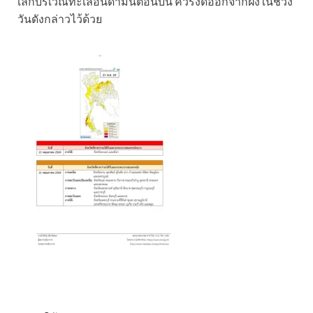
เล็กบริเวณทะเลอันดามันตอนบน ควรงดออกจากฝั่งในช่วง
วันดังกล่าวไว้ด้วย