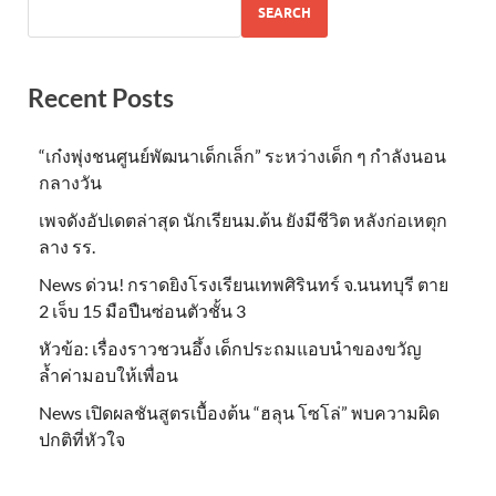
SEARCH
Recent Posts
“เก๋งพุ่งชนศูนย์พัฒนาเด็กเล็ก” ระหว่างเด็ก ๆ กำลังนอน
กลางวัน
เพจดังอัปเดตล่าสุด นักเรียนม.ต้น ยังมีชีวิต หลังก่อเหตุก
ลาง รร.
News ด่วน! กราดยิงโรงเรียนเทพศิรินทร์ จ.นนทบุรี ตาย
2 เจ็บ 15 มือปืนซ่อนตัวชั้น 3
หัวข้อ: เรื่องราวชวนอึ้ง เด็กประถมแอบนำของขวัญ
ล้ำค่ามอบให้เพื่อน
News เปิดผลชันสูตรเบื้องต้น “ฮลุน โซโล่” พบความผิด
ปกติที่หัวใจ