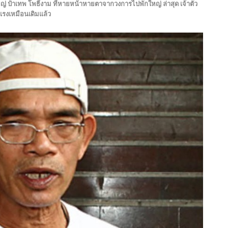
ญ่ ป๋าเทพ โพธิ์งาม ที่หายหน้าหายตาจากวงการไปพักใหญ่ ล่าสุด เจ้าตัว
แรงเหมือนเดิมแล้ว