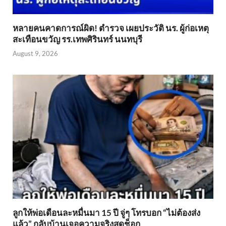
หลายคนคาดการณ์ผิด! ตำรวจ เผยประวัติ นร. ผู้ก่อเหตุ
สะเทือนขวัญ รร.เทพศิรินทร์ นนทบุรี
August 9, 2026
ลูกให้พ่อเดือนละหมื่นมา 15 ปี จู่ๆ โทรบอก “ไม่ต้องส่ง
แล้ว” กลับบ้านเจอความจริงสุดช็อก