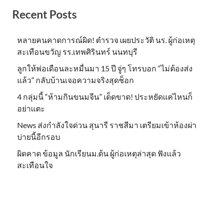
Recent Posts
หลายคนคาดการณ์ผิด! ตำรวจ เผยประวัติ นร. ผู้ก่อเหตุ
สะเทือนขวัญ รร.เทพศิรินทร์ นนทบุรี
ลูกให้พ่อเดือนละหมื่นมา 15 ปี จู่ๆ โทรบอก “ไม่ต้องส่ง
แล้ว” กลับบ้านเจอความจริงสุดช็อก
4 กลุ่มนี้ “ห้ามกินขนมจีน” เด็ดขาด! ประหยัดแค่ไหนก็
อย่าแตะ
News ส่งกำลังใจด่วน สุนารี ราชสีมา เตรียมเข้าห้องผ่า
บ่ายนี้อีกรอบ
ผิดคาด ข้อมูล นักเรียนม.ต้น ผู้ก่อเหตุล่าสุด ฟังแล้ว
สะเทือนใจ