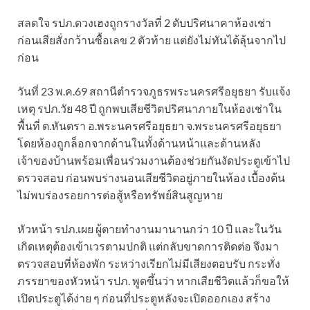
สลดใจ รปภ.ดวงเฮงถูกรางวัลที่ 2 ดับปริศนาคาห้องเช่า
ก่อนเสียสั่งกว้านซื้อเลข 2 ตัวท้าย แต่ยังไม่ทันได้ลุ้นจากไป
ก่อน
วันที่ 23 พ.ค.69 สถานีตำรวจภูธรพระนครศรีอยุธยา รับแจ้ง
เหตุ รปภ.วัย 48 ปี ถูกพบเสียชีวิตปริศนาภายในห้องเช่าใน
พื้นที่ ต.หันตรา อ.พระนครศรีอยุธยา จ.พระนครศรีอยุธยา
โดยห้องถูกล็อกจากด้านในทั้งด้านหน้าและด้านหลัง
เจ้าของบ้านพร้อมเพื่อนร่วมงานต้องช่วยกันงัดประตูเข้าไป
ตรวจสอบ ก่อนพบร่างนอนเสียชีวิตอยู่ภายในห้อง เบื้องต้น
ไม่พบร่องรอยการต่อสู้หรือทรัพย์สินสูญหาย
หัวหน้า รปภ.เผย ผู้ตายทำงานมานานกว่า 10 ปี และในวัน
เกิดเหตุต้องเข้าเวรตามปกติ แต่กลับขาดการติดต่อ จึงมา
ตรวจสอบที่ห้องพัก ระหว่างเรียกไม่มีเสียงตอบรับ กระทั่ง
ภรรยาของหัวหน้า รปภ. พูดขึ้นว่า หากเสียชีวิตแล้วก็ขอให้
เปิดประตูได้ง่าย ๆ ก่อนที่ประตูหลังจะเปิดออกเอง สร้าง