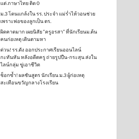
แต่ ภาษาไทย ติด 0
ม.3 โดนแกล้งใน รร. ประจำ แม่ร่ำไห้วอนช่วย
เพราะพ่อของลูกเป็น ตร.
ผิดคาดมาก เผยนิสัย “ครูอรสา” ที่นักเรียนม.ต้น
คนก่อเหตุ เดินตามหา
ด่วน! รร.ดัง ออกประกาศเรียนออนไลน์
กะทันหัน หลังอดีตครู ถ่ายรูปปืน-กระสุน ส่งใน
ไลน์กลุ่ม ขู่เอาชีวิต
ช็อกซ้ำ! ผลชันสูตร นักเรียน ม.3 ผู้ก่อเหตุ
สะเทือนขวัญกลางโรงเรียน