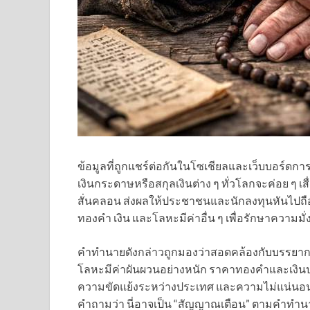
ข้อมูลที่ถูกแชร์ต่อกันในโซเชียลและเว็บบอร์ดการเ
เงินกระดาษหรือสกุลเงินต่าง ๆ ทั่วโลกจะค่อย ๆ เสื่
สั่นคลอน ส่งผลให้ประชาชนและนักลงทุนหันไปถือคร
ทองคำ เงิน และโลหะมีค่าอื่น ๆ เพื่อรักษาความมั่ง
คำทำนายดังกล่าวถูกมองว่าสอดคล้องกับบรรยากาศเ
โลหะมีค่าผันผวนอย่างหนัก ราคาทองคำและเงินปรั
ความขัดแย้งระหว่างประเทศ และความไม่แน่นอน
คำถามว่า นี่อาจเป็น “สัญญาณเตือน” ตามคำทำน