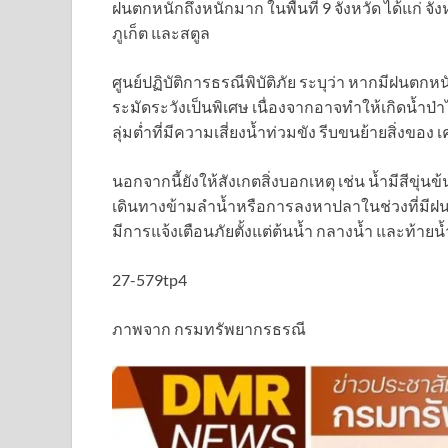
ฝนตกหนักถึงหนักมาก ในพื้นที่ 9 จังหวัด ได้แก่ จ
ภูเก็ต และสตูล
ศูนย์ปฏิบัติการธรณีพิบัติภัย ระบุว่า หากมีฝนตกห
ระมัดระวังเป็นพิเศษ เนื่องจากอาจทำให้เกิดน้ำ
ลุ่มต่ำที่มีความเสี่ยงน้ำท่วมขัง รีบขนย้ายสิ่งของ เค
นอกจากนี้ยังให้สังเกตสิ่งบอกเหตุ เช่น น้ำมีสีขุ
เดินทางข้ามลำน้ำหรือการลงหาปลาในช่วงที่มีฝน
มีการแจ้งเตือนภัยตั้งแต่ต้นน้ำ กลางน้ำ และท้าย
27-579tp4
ภาพจาก กรมทรัพยากรธรณี