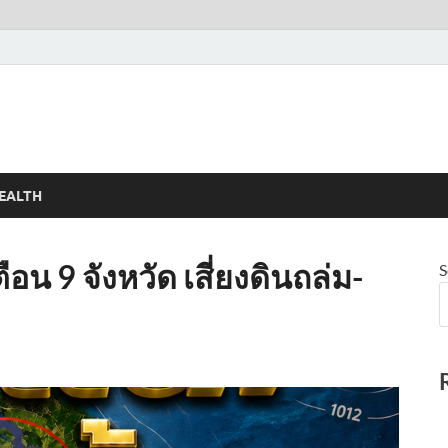
EALTH
น 9 จังหวัด เสี่ยงดินถล่ม-
S