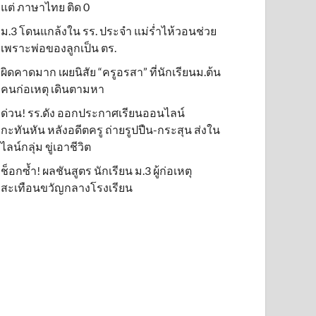
แต่ ภาษาไทย ติด 0
ม.3 โดนแกล้งใน รร. ประจำ แม่ร่ำไห้วอนช่วย
เพราะพ่อของลูกเป็น ตร.
ผิดคาดมาก เผยนิสัย “ครูอรสา” ที่นักเรียนม.ต้น
คนก่อเหตุ เดินตามหา
ด่วน! รร.ดัง ออกประกาศเรียนออนไลน์
กะทันหัน หลังอดีตครู ถ่ายรูปปืน-กระสุน ส่งใน
ไลน์กลุ่ม ขู่เอาชีวิต
ช็อกซ้ำ! ผลชันสูตร นักเรียน ม.3 ผู้ก่อเหตุ
สะเทือนขวัญกลางโรงเรียน