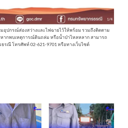
ยมอุปกรณ์ส่องสว่างและไฟฉายไว้ให้พร้อม รวมถึงติดตาม
ง หากพบเหตุการณ์ดินถล่ม หรือน้ำป่าไหลหลาก สามารถ
ากรธรณี โทรศัพท์ 02-621-9701 หรือทางเว็บไซต์