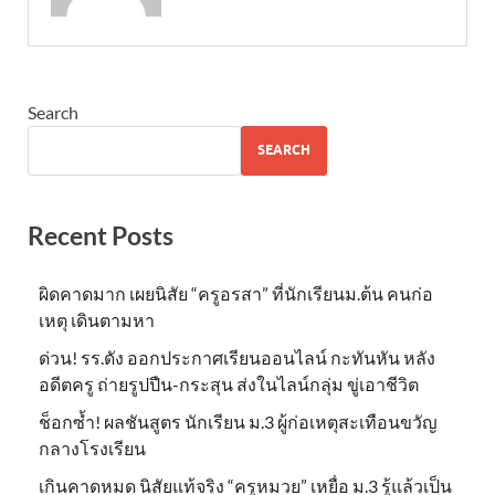
Search
SEARCH
Recent Posts
ผิดคาดมาก เผยนิสัย “ครูอรสา” ที่นักเรียนม.ต้น คนก่อ
เหตุ เดินตามหา
ด่วน! รร.ดัง ออกประกาศเรียนออนไลน์ กะทันหัน หลัง
อดีตครู ถ่ายรูปปืน-กระสุน ส่งในไลน์กลุ่ม ขู่เอาชีวิต
ช็อกซ้ำ! ผลชันสูตร นักเรียน ม.3 ผู้ก่อเหตุสะเทือนขวัญ
กลางโรงเรียน
เกินคาดหมด นิสัยแท้จริง “ครูหมวย” เหยื่อ ม.3 รู้แล้วเป็น