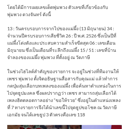
โดยได้มีการเผยเลขเด็ดพุ่มพวง ตัวเลขที่เกี่ยวข้องกับ
พุ่มพวง ดวงจันทร์ ดังนี้
13 : วันครบรอบการจากไปของแม่ผึ้ง (13 มิถุนายน) 34 :
จำนวนปีครบรอบการเสียชีวิต 26 : ปี พ.ศ. 2526 ซึ่งเป็นปีที่
แม่ผึ้งโด่งดังและประสบความสำเร็จขีดสุด 06 : เลขเดือน
มิถุนายน ซึ่งเป็นเดือนที่ระลึกถึงแม่ผึ้ง 15 / 51 : เลขที่บ้าน
จำลองของแม่ผึ้ง พุ่มพวง ที่ตั้งอยู่ ณ วัดภาษี
ในช่วงไฮไลต์สำคัญของรายการ จะอยู่ในช่วงที่ทีมงานให้
เพชร พุ่มพวง ตั้งจิตอธิษฐานสื่อสารกับคุณแม่ แล้วทำการ
กดปุ่มสุ่มเลือกบทเพลงของแม่ผึ้ง เพื่อค้นหาตำแหน่งในการ
ไปจุดธูปมงคล ซึ่งผลปรากฏว่า เพชร สามารถสุ่มเลือกได้
เพลงฮิตตลอดกาลอย่าง “ขอให้รวย” ซึ่งอยู่ในตำแหน่งเพลง
ที่ 7 ทางรายการจึงได้นำเลขนี้ไปจุดธูปขอโชค ณ วัดภาษี
เอกมัย จนได้เลขธูป 3 ตัวตรงคือเลข 118