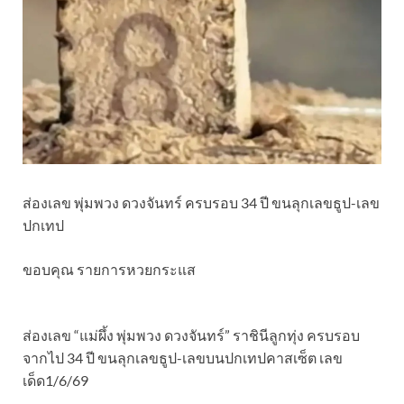
ส่องเลข พุ่มพวง ดวงจันทร์ ครบรอบ 34 ปี ขนลุกเลขธูป-เลข
ปกเทป
ขอบคุณ รายการหวยกระแส
ส่องเลข “แม่ผึ้ง พุ่มพวง ดวงจันทร์” ราชินีลูกทุ่ง ครบรอบ
จากไป 34 ปี ขนลุกเลขธูป-เลขบนปกเทปคาสเซ็ต เลข
เด็ด1/6/69