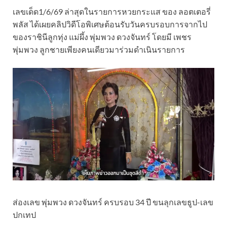
เลขเด็ด1/6/69 ล่าสุดในรายการหวยกระแส ของ ลอตเตอรี่
พลัส ได้เผยคลิปวิดีโอพิเศษต้อนรับวันครบรอบการจากไป
ของราชินีลูกทุ่ง แม่ผึ้ง พุ่มพวง ดวงจันทร์ โดยมี เพชร
พุ่มพวง ลูกชายเพียงคนเดียวมาร่วมดำเนินรายการ
ส่องเลข พุ่มพวง ดวงจันทร์ ครบรอบ 34 ปี ขนลุกเลขธูป-เลข
ปกเทป