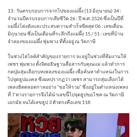
13 : วันครบรอบการจากไปของแม่ผึ้ง (13 มิถุนายน) 34 :
จำนวนปีครบรอบการเสียชีวิต 26 : ปี พ.ศ. 2526 ซึ่งเป็นปีที่
แม่ผึ้งโด่งดังและประสบความสำเร็จขีดสุด 06 : เลขเดือน
มิถุนายน ซึ่งเป็นเดือนที่ระลึกถึงแม่ผึ้ง 15 / 51 : เลขที่บ้าน
จำลองของแม่ผึ้ง พุ่มพวง ที่ตั้งอยู่ ณ วัดภาษี
ในช่วงไฮไลต์สำคัญของรายการ จะอยู่ในช่วงที่ทีมงานให้
เพชร พุ่มพวง ตั้งจิตอธิษฐานสื่อสารกับคุณแม่ แล้วทำการ
กดปุ่มสุ่มเลือกบทเพลงของแม่ผึ้ง เพื่อค้นหาตำแหน่งในการ
ไปจุดธูปมงคล ซึ่งผลปรากฏว่า เพชร สามารถสุ่มเลือกได้
เพลงฮิตตลอดกาลอย่าง “ขอให้รวย” ซึ่งอยู่ในตำแหน่งเพลง
ที่ 7 ทางรายการจึงได้นำเลขนี้ไปจุดธูปขอโชค ณ วัดภาษี
เอกมัย จนได้เลขธูป 3 ตัวตรงคือเลข 118