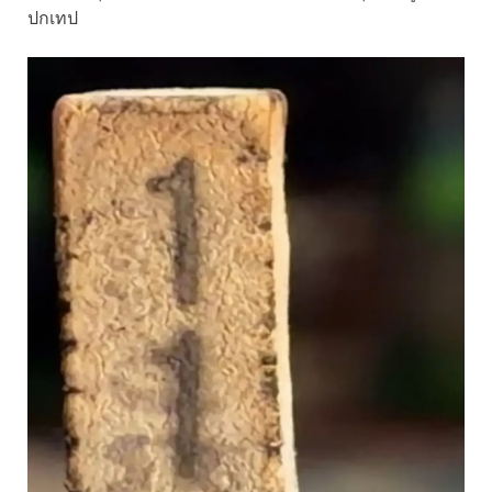
ปกเทป