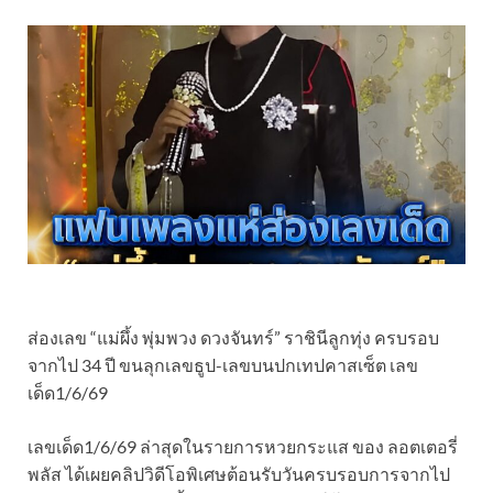
ส่องเลข “แม่ผึ้ง พุ่มพวง ดวงจันทร์” ราชินีลูกทุ่ง ครบรอบ
จากไป 34 ปี ขนลุกเลขธูป-เลขบนปกเทปคาสเซ็ต เลข
เด็ด1/6/69
เลขเด็ด1/6/69 ล่าสุดในรายการหวยกระแส ของ ลอตเตอรี่
พลัส ได้เผยคลิปวิดีโอพิเศษต้อนรับวันครบรอบการจากไป