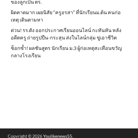
ของลูกเป็น ตร.
ผิดคาดมาก เผยนิสัย “ครูอรสา” ที่นักเรียนม.ต้น คนก่อ
เหตุ เดินตามหา
ด่วน! รร.ดัง ออกประกาศเรียนออนไลน์ กะทันหัน หลัง
อดีตครู ถ่ายรูปปืน-กระสุน ส่งในไลน์กลุ่ม ขู่เอาชีวิต
ช็อกซ้ำ! ผลชันสูตร นักเรียน ม.3 ผู้ก่อเหตุสะเทือนขวัญ
กลางโรงเรียน
Copyright © 2026
Youlikenews55
.