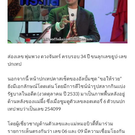
ส่องเลข พุ่มพวง ดวงจันทร์ ครบรอบ 34 ปี ขนลุกเลขธูป-เลข
ปกเทป
นอกจากนี้ หน้าปกเทปคาสเซ็ตของอัลบั้มชุด “ขอให้รวย”
ยังมีเอกลักษณ์โดดเด่น โดยมีการดีไซน์นำรูปสลากกินแบ่ง
รัฐบาลในอดีต (งวดตุลาคม ปี 2533) มาเป็นภาพพื้นหลังอยู่
ด้านหลังของแม่ผึ้ง ซึ่งเมื่อซูมดูตัวเลขลอตเตอรี่ 6 ตัวบนปก
เทป พบว่าเป็นเลข 254099
โดยผู้เชี่ยวชาญด้านตัวเลขและแม่หมอบิวตี้ที่มาร่วม
รายการเห็นตรงกันว่า เลข 06 และ 09 มีความเชื่อมโยงกัน