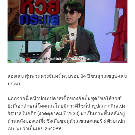
ส่องเลข พุ่มพวง ดวงจันทร์ ครบรอบ 34 ปี ขนลุกเลขธูป-เลข
ปกเทป
นอกจากนี้ หน้าปกเทปคาสเซ็ตของอัลบั้มชุด “ขอให้รวย”
ยังมีเอกลักษณ์โดดเด่น โดยมีการดีไซน์นำรูปสลากกินแบ่ง
รัฐบาลในอดีต (งวดตุลาคม ปี 2533) มาเป็นภาพพื้นหลังอยู่
ด้านหลังของแม่ผึ้ง ซึ่งเมื่อซูมดูตัวเลขลอตเตอรี่ 6 ตัวบนปก
เทป พบว่าเป็นเลข 254099