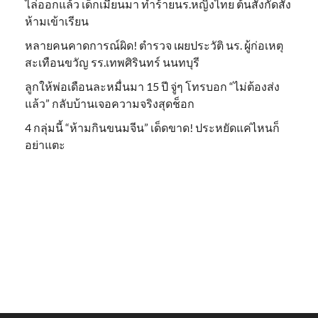
ไล่ออกแล้ว เด็กเมียนมา ทำร้ายนร.หญิงไทย ต้นสังกัดสั่ง
ห้ามเข้าเรียน
หลายคนคาดการณ์ผิด! ตำรวจ เผยประวัติ นร. ผู้ก่อเหตุ
สะเทือนขวัญ รร.เทพศิรินทร์ นนทบุรี
ลูกให้พ่อเดือนละหมื่นมา 15 ปี จู่ๆ โทรบอก “ไม่ต้องส่ง
แล้ว” กลับบ้านเจอความจริงสุดช็อก
4 กลุ่มนี้ “ห้ามกินขนมจีน” เด็ดขาด! ประหยัดแค่ไหนก็
อย่าแตะ