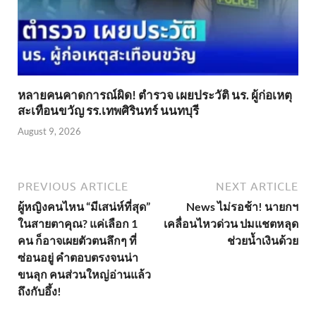
หลายคนคาดการณ์ผิด! ตำรวจ เผยประวัติ นร. ผู้ก่อเหตุ
สะเทือนขวัญ รร.เทพศิรินทร์ นนทบุรี
August 9, 2026
PREVIOUS ARTICLE
NEXT ARTICLE
ผู้หญิงคนไหน “มีเสน่ห์ที่สุด”
News ไม่รอช้า! นายกฯ
ในสายตาคุณ? แค่เลือก 1
เคลื่อนไหวด่วน ปมแชตหลุด
คน ก็อาจเผยตัวตนลึกๆ ที่
ช่วยน้ำเงินด้วย
ซ่อนอยู่ คำตอบตรงจนน่า
ขนลุก คนส่วนใหญ่อ่านแล้ว
ถึงกับอึ้ง!