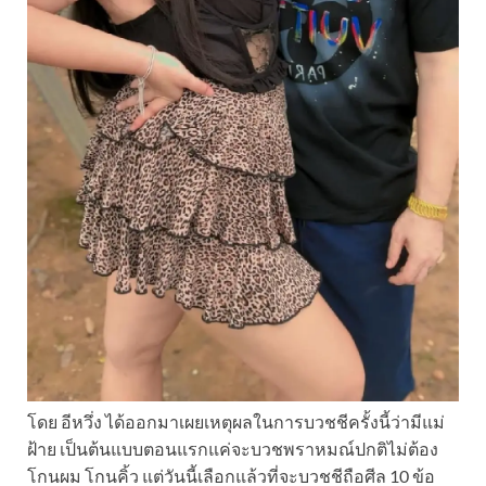
โดย อีหวึ่ง ได้ออกมาเผยเหตุผลในการบวชชีครั้งนี้ว่ามีแม่
ฝ้าย เป็นต้นแบบตอนแรกแค่จะบวชพราหมณ์ปกติไม่ต้อง
โกนผม โกนคิ้ว แต่วันนี้เลือกแล้วที่จะบวชชีถือศีล 10 ข้อ