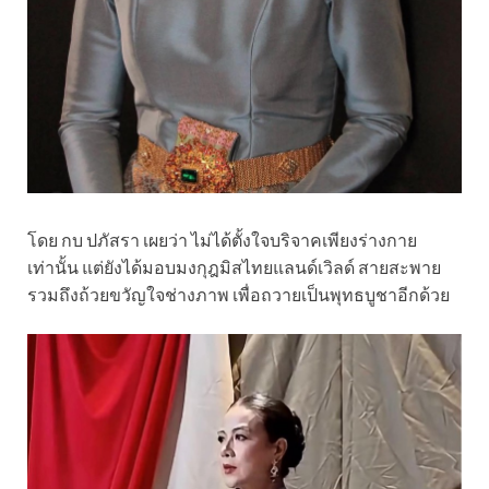
โดย กบ ปภัสรา เผยว่า ไม่ได้ตั้งใจบริจาคเพียงร่างกาย
เท่านั้น แต่ยังได้มอบมงกุฎมิสไทยแลนด์เวิลด์ สายสะพาย
รวมถึงถ้วยขวัญใจช่างภาพ เพื่อถวายเป็นพุทธบูชาอีกด้วย