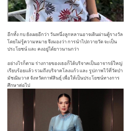
อีกทั้ง กบ ยังเผยอีกว่า วันหนึ่งลูกหลานอาจเดินผ่านตู้รางวัล
โดยไม่รู้ความหมาย จึงมองว่า การนำไปถวายวัด จะเป็น
ประโยชน์ และ คงอยู่ได้ยาวนานกว่า
อย่างไรก็ตาม ร่างกายของเธอก็ได้บริจาคเป็นอาจารย์ใหญ่
เรียบร้อยแล้ว รวมถึงบริจาคโลงแก้ว และ รูปภาพไว้ที่วัดป่า
มัชฌิมวาส จังหวัดกาฬสินธุ์ เพื่อให้เป็นประโยชน์ทางการ
ศึกษาต่อไป