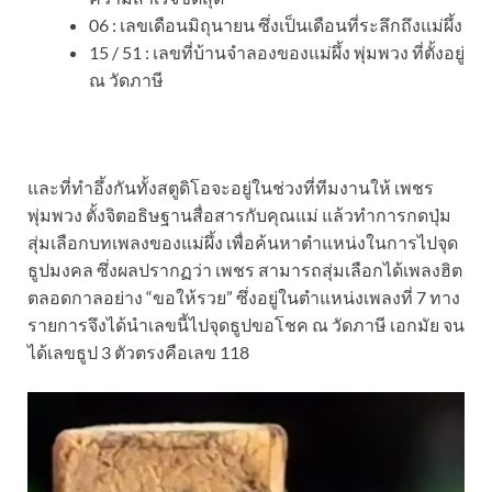
06 : เลขเดือนมิถุนายน ซึ่งเป็นเดือนที่ระลึกถึงแม่ผึ้ง
15 / 51 : เลขที่บ้านจำลองของแม่ผึ้ง พุ่มพวง ที่ตั้งอยู่
ณ วัดภาษี
และที่ทำอึ้งกันทั้งสตูดิโอจะอยู่ในช่วงที่ทีมงานให้ เพชร
พุ่มพวง ตั้งจิตอธิษฐานสื่อสารกับคุณแม่ แล้วทำการกดปุ่ม
สุ่มเลือกบทเพลงของแม่ผึ้ง เพื่อค้นหาตำแหน่งในการไปจุด
ธูปมงคล ซึ่งผลปรากฏว่า เพชร สามารถสุ่มเลือกได้เพลงฮิต
ตลอดกาลอย่าง “ขอให้รวย” ซึ่งอยู่ในตำแหน่งเพลงที่ 7 ทาง
รายการจึงได้นำเลขนี้ไปจุดธูปขอโชค ณ วัดภาษี เอกมัย จน
ได้เลขธูป 3 ตัวตรงคือเลข 118