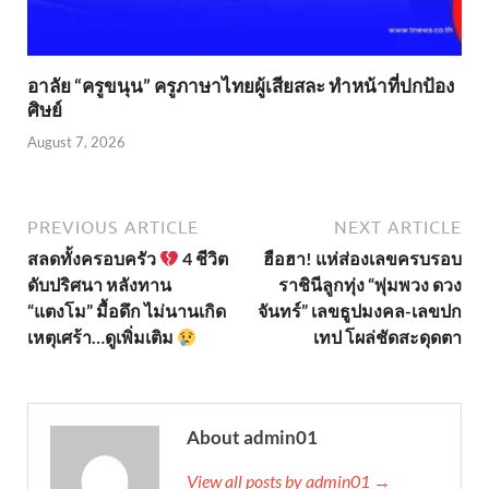
อาลัย “ครูขนุน” ครูภาษาไทยผู้เสียสละ ทำหน้าที่ปกป้อง
ศิษย์
August 7, 2026
PREVIOUS ARTICLE
NEXT ARTICLE
สลดทั้งครอบครัว
4 ชีวิต
ฮือฮา! แห่ส่องเลขครบรอบ
ดับปริศนา หลังทาน
ราชินีลูกทุ่ง “พุ่มพวง ดวง
“แตงโม” มื้อดึก ไม่นานเกิด
จันทร์” เลขธูปมงคล-เลขปก
เหตุเศร้า…ดูเพิ่มเติม
เทป โผล่ชัดสะดุดตา
About admin01
View all posts by admin01 →