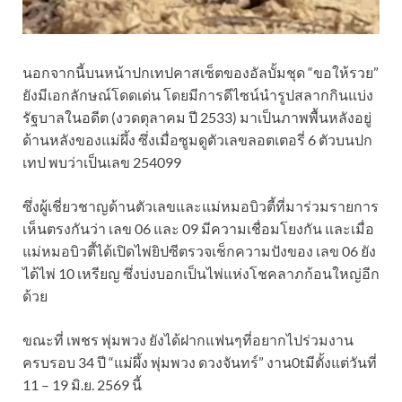
นอกจากนี้บนหน้าปกเทปคาสเซ็ตของอัลบั้มชุด “ขอให้รวย”
ยังมีเอกลักษณ์โดดเด่น โดยมีการดีไซน์นำรูปสลากกินแบ่ง
รัฐบาลในอดีต (งวดตุลาคม ปี 2533) มาเป็นภาพพื้นหลังอยู่
ด้านหลังของแม่ผึ้ง ซึ่งเมื่อซูมดูตัวเลขลอตเตอรี่ 6 ตัวบนปก
เทป พบว่าเป็นเลข 254099
ซึ่งผู้เชี่ยวชาญด้านตัวเลขและแม่หมอบิวตี้ที่มาร่วมรายการ
เห็นตรงกันว่า เลข 06 และ 09 มีความเชื่อมโยงกัน และเมื่อ
แม่หมอบิวตี้ได้เปิดไพ่ยิปซีตรวจเช็กความปังของ เลข 06 ยัง
ได้ไพ่ 10 เหรียญ ซึ่งบ่งบอกเป็นไพ่แห่งโชคลาภก้อนใหญ่อีก
ด้วย
ขณะที่ เพชร พุ่มพวง ยังได้ฝากแฟนๆที่อยากไปร่วมงาน
ครบรอบ 34 ปี “แม่ผึ้ง พุ่มพวง ดวงจันทร์” งาน0tมีตั้งแต่วันที่
11 – 19 มิ.ย. 2569 นี้