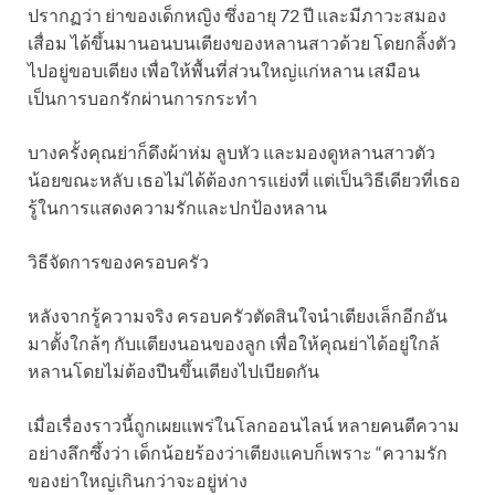
ปรากฏว่า ย่าของเด็กหญิง ซึ่งอายุ 72 ปี และมีภาวะสมอง
เสื่อม ได้ขึ้นมานอนบนเตียงของหลานสาวด้วย โดยกลิ้งตัว
ไปอยู่ขอบเตียง เพื่อให้พื้นที่ส่วนใหญ่แก่หลาน เสมือน
เป็นการบอกรักผ่านการกระทำ
บางครั้งคุณย่าก็ดึงผ้าห่ม ลูบหัว และมองดูหลานสาวตัว
น้อยขณะหลับ เธอไม่ได้ต้องการแย่งที่ แต่เป็นวิธีเดียวที่เธอ
รู้ในการแสดงความรักและปกป้องหลาน
วิธีจัดการของครอบครัว
หลังจากรู้ความจริง ครอบครัวตัดสินใจนำเตียงเล็กอีกอัน
มาตั้งใกล้ๆ กับเเตียงนอนของลูก เพื่อให้คุณย่าได้อยู่ใกล้
หลานโดยไม่ต้องปีนขึ้นเตียงไปเบียดกัน
เมื่อเรื่องราวนี้ถูกเผยแพร่ในโลกออนไลน์ หลายคนตีความ
อย่างลึกซึ้งว่า เด็กน้อยร้องว่าเตียงแคบก็เพราะ “ความรัก
ของย่าใหญ่เกินกว่าจะอยู่ห่าง