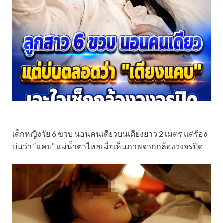
เด็กหญิงวัย 6 ขวบ นอนคนเดียวบนเตียงยาว 2 เมตร แต่ร้อง
บ่นว่า “แคบ” แม่น้ำตาไหลเมื่อเห็นภาพจากกล้องวงจรปิด