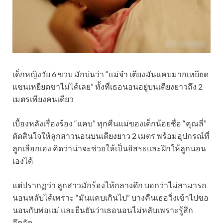
เด็กหญิงวัย 6 ขวบ มักบ่นว่า “แม่จ๋า เตียงมันแคบมากเหยียด
แขนเหยียดขาไม่ได้เลย” ทั้งที่เธอนอนอยู่บนเตียงยาวถึง 2
เมตรเพียงคนเดียว
เบื้องหลังเรื่องร้อง “แคบ” ทุกคืนแม่ของเด็กน้อยชื่อ “คุณลี่”
ตัดสินใจให้ลูกสาวนอนบนเตียงยาว 2 เมตร พร้อมอุปกรณ์ที่
ลูกเลือกเอง คิดว่าน่าจะช่วยให้เป็นอิสระและฝึกให้ลูกนอน
เองได้
แต่ปรากฏว่า ลูกสาวมักร้องไห้กลางดึก บอกว่าไม่สามารถ
นอนหลับได้เพราะ “มันแคบเกินไป” บางคืนเธอวิ่งเข้าไปขอ
นอนกับพ่อแม่ และยืนยันว่าเธอนอนไม่หลับเพราะรู้สึก
อึดอัด