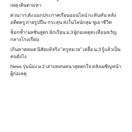
เหตุ เดินตามหา
ด่วน! รร.ดัง ออกประกาศเรียนออนไลน์ กะทันหัน หลัง
อดีตครู ถ่ายรูปปืน-กระสุน ส่งในไลน์กลุ่ม ขู่เอาชีวิต
ช็อกซ้ำ! ผลชันสูตร นักเรียน ม.3 ผู้ก่อเหตุสะเทือนขวัญ
กลางโรงเรียน
เกินคาดหมด นิสัยแท้จริง “ครูหมวย” เหยื่อ ม.3 รู้แล้วเป็น
คนยังไง
News รุ่นน้อง ม.2 เล่าบทสนทนาสุดตกใจ หลังเผชิญหน้า
ผู้ก่อเหตุ