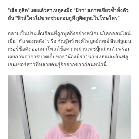
“เสือ ดุสิต” เผยแล้วสาเหตุลงมือ “มิรา” สภาพเขียวช้ำทั้งตัว
ลั่น “ฟิวส์ใครไม่ขาดช่วยตอบกูที กูผิดกูจะไปโทษใคร”
กลายเป็นประเด็นร้อนที่ถูกพูดถึงอย่างหนักบนโลกออนไลน์
เมื่อ “กัน จอมพลัง” หรือ กัณฐัศว์ พงศ์ไพบูลย์เวชย์ อินฟลูเอน
เซอร์ชื่อดัง ออกมาโพสต์ข้อความผ่านเฟซบุ๊กส่วนตัว พร้อม
เผยภาพอาการบาดเจ็บของ “น้องมิรา” นางแบบและอินฟลู
เอนเซอร์สาวที่หลายคนรู้จักจากข่าวก่อนหน้านี้