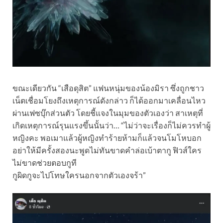
ขณะเดียวกัน “เสือดุสิต” แฟนหนุ่มของน้องมิรา ซึ่งถูกชาว
เน็ตเชื่อมโยงถึงเหตุการณ์ดังกล่าว ก็ได้ออกมาเคลื่อนไหว
ผ่านเฟซบุ๊กส่วนตัว โดยชี้แจงในมุมของตัวเองว่า สาเหตุที่
เกิดเหตุการณ์รุนแรงขึ้นนั้นว่า… “ไม่ว่าจะเรื่องก็ไม่ควรทำผู้
หญิงคะ พอเมาแล้วผู้หญิงทำร้ายห้ามก็แล้วจนโมโหบอก
อย่าให้มีครั้งสองนะพูดไม่ทันขาดคำล่อเบ้าตากู ฟิวส์ใคร
ไม่ขาดช่วยตอบกูที
กูผิดกูจะไปโทษใครนอกจากตัวเองจร้า”