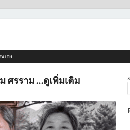
EALTH
่ม ศรราม …ดูเพิ่มเติม
S