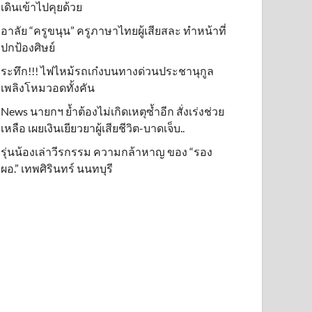
เดินเข้าไปคุยด้วย
อาลัย “ครูขนุน” ครูภาษาไทยผู้เสียสละ ทำหน้าที่
ปกป้องศิษย์
ระทึก!!! ไฟไหม้รถเก๋งบนทางด่วนประชานุกูล
เพลิงโหมวอดทั้งคัน
News นายกฯ ย้ำต้องไม่เกิดเหตุซ้ำอีก สั่งเร่งช่วย
เหลือ เผยเงินเยียวยาผู้เสียชีวิต-บาดเจ็บ..
รุ่นน้องเล่าวีรกรรม ความกล้าหาญ ของ “รอง
ผอ.” เทพศิรินทร์ นนทบุรี