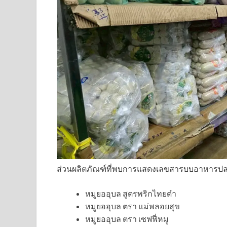
ส่วนผลิตภัณฑ์ที่พบการแสดงเลขสารบบอาหารปลอม
หมูยออุบล สูตรพริกไทยดำ
หมูยออุบล ตรา แม่พลอยสุข
หมูยออุบล ตรา เซฟฟี่หมู