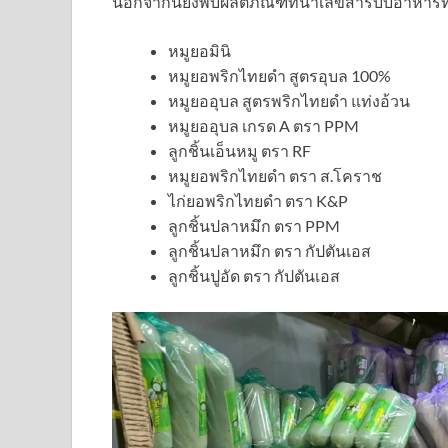
นอกจากนี้ยังพบผลิตภัณฑ์ที่นำเลขสารบบอาหารที
หมูยอมินิ
หมูยอพริกไทยดำ สูตรอุบล 100%
หมูยออุบล สูตรพริกไทยดำ แท่งอ้วน
หมูยออุบล เกรด A ตรา PPM
ลูกชิ้นเอ็นหมู ตรา RF
หมูยอพริกไทยดำ ตรา ส.โคราช
ไก่ยอพริกไทยดำ ตรา K&P
ลูกชิ้นปลาหมึก ตรา PPM
ลูกชิ้นปลาหมึก ตรา กัปตันเอส
ลูกชิ้นปูอัด ตรา กัปตันเอส