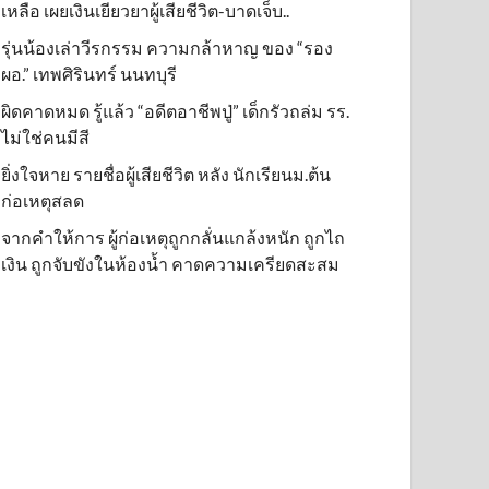
เหลือ เผยเงินเยียวยาผู้เสียชีวิต-บาดเจ็บ..
รุ่นน้องเล่าวีรกรรม ความกล้าหาญ ของ “รอง
ผอ.” เทพศิรินทร์ นนทบุรี
ผิดคาดหมด รู้แล้ว “อดีตอาชีพปู่” เด็กรัวถล่ม รร.
ไม่ใช่คนมีสี
ยิ่งใจหาย รายชื่อผู้เสียชีวิต หลัง นักเรียนม.ต้น
ก่อเหตุสลด
จากคำให้การ ผู้ก่อเหตุถูกกลั่นแกล้งหนัก ถูกไถ
เงิน ถูกจับขังในห้องน้ำ คาดความเครียดสะสม