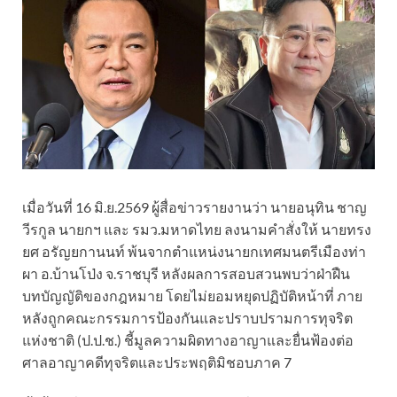
เมื่อวันที่ 16 มิ.ย.2569 ผู้สื่อข่าวรายงานว่า นายอนุทิน ชาญ
วีรกูล นายกฯ และ รมว.มหาดไทย ลงนามคำสั่งให้ นายทรง
ยศ อรัญยกานนท์ พ้นจากตำแหน่งนายกเทศมนตรีเมืองท่า
ผา อ.บ้านโป่ง จ.ราชบุรี หลังผลการสอบสวนพบว่าฝ่าฝืน
บทบัญญัติของกฎหมาย โดยไม่ยอมหยุดปฏิบัติหน้าที่ ภาย
หลังถูกคณะกรรมการป้องกันและปราบปรามการทุจริต
แห่งชาติ (ป.ป.ช.) ชี้มูลความผิดทางอาญาและยื่นฟ้องต่อ
ศาลอาญาคดีทุจริตและประพฤติมิชอบภาค 7