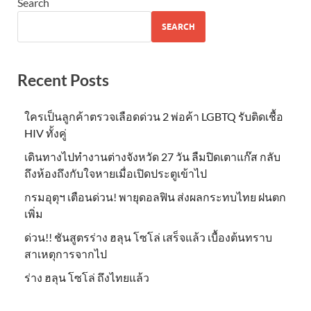
Search
SEARCH
Recent Posts
ใครเป็นลูกค้าตรวจเลือดด่วน 2 พ่อค้า LGBTQ รับติดเชื้อ
HIV ทั้งคู่
เดินทางไปทำงานต่างจังหวัด 27 วัน ลืมปิดเตาแก๊ส กลับ
ถึงห้องถึงกับใจหายเมื่อเปิดประตูเข้าไป
กรมอุตุฯ เตือนด่วน! พายุดอลฟิน ส่งผลกระทบไทย ฝนตก
เพิ่ม
ด่วน!! ชันสูตรร่าง ฮลุน โซโล่ เสร็จแล้ว เบื้องต้นทราบ
สาเหตุการจากไป
ร่าง ฮลุน โซโล่ ถึงไทยแล้ว