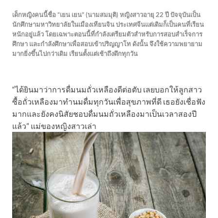
เด็กหญิงคนนี้ชื่อ “เยน เยน” (นามสมมุติ) หญิงสาวอายุ 22 ปี ปัจจุบันเป็น
นักศึกษามหาวิทยาลัยในเมืองเทียนจิน ประเทศจีนแต่เดิมก็เป็นคนที่เรียน
หนักอยู่แล้ว โดยเฉพาะตอนนี้ที่กำลังเตรียมตัวสำหรับการสอบสำเร็จการ
ศึกษา และกำลังศึกษาเพื่อสอบเข้าปริญญาโท ดังนั้น จึงใช้ความพยายาม
มากยิ่งขึ้นไปกว่าเดิม เรียนตั้งแต่เช้าถึงดึกทุกวัน
“ได้ยินมาว่าการดื่มนมถั่วเหลืองดีต่อตับ เลยบอกให้ลูกสาว
ซื้อถั่วเหลืองมาทำนมดื่มทุกวันเพื่อสุขภาพที่ดี เธอยังเชื่อฟัง
มากและยังคงนิสัยชอบดื่มนมถั่วเหลืองมาเป็นเวลาสองปี
แล้ว” แม่ของหญิงสาวเล่า