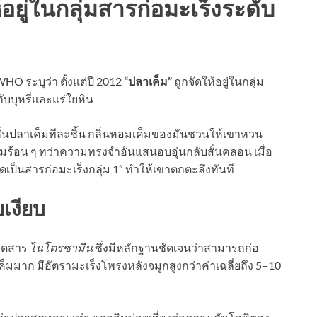
ดให้อยู่ในกลุ่มสารก่อมะเร็งระดับ
O ระบุว่า ตั้งแต่ปี 2012
“ปลาเค็ม”
ถูกจัดให้อยู่ในกลุ่ม
ับบุหรี่และแร่ใยหิน
รัวหั่นปลาเค็มทีละชิ้น กลิ่นหอมเค็มของมันชวนให้เขาหวน
เค็มร้อน ๆ ทว่าความทรงจำอันแสนอบอุ่นกลับสั่นคลอน เมื่อ
ดเป็นสารก่อมะเร็งกลุ่ม 1” ทำให้เขาตกตะลึงทันที
ยเงียบ
กิดสาร
ไนโตรซามีน
ซึ่งมีหลักฐานชัดเจนว่าสามารถก่อ
าเค็มมาก มีอัตรามะเร็งโพรงหลังจมูกสูงกว่าค่าเฉลี่ยถึง 5–10