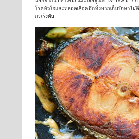
นอกจากนี้ ปลาเค็มยังมีเกลือสูงถึง 13–18% มาก
โรคหัวใจและหลอดเลือด อีกทั้งหากเก็บรักษาไม่ดี
มะเร็งตับ