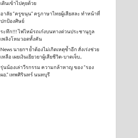
เดินเข้าไปคุยด้วย
อาลัย “ครูขนุน” ครูภาษาไทยผู้เสียสละ ทำหน้าที่
ปกป้องศิษย์
ระทึก!!! ไฟไหม้รถเก๋งบนทางด่วนประชานุกูล
เพลิงโหมวอดทั้งคัน
News นายกฯ ย้ำต้องไม่เกิดเหตุซ้ำอีก สั่งเร่งช่วย
เหลือ เผยเงินเยียวยาผู้เสียชีวิต-บาดเจ็บ..
รุ่นน้องเล่าวีรกรรม ความกล้าหาญ ของ “รอง
ผอ.” เทพศิรินทร์ นนทบุรี