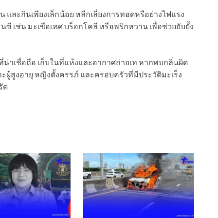
ดือน และกินเพียงเล็กน้อย หลีกเลี่ยงการทอดหรือย่างไฟแรง
ตามินซี เช่น มะเขือเทศ บร็อกโคลี หรือพริกหวาน เพื่อช่วยยับยั้ง
ี่น่าเชื่อถือ เก็บในที่แห้งและอากาศถ่ายเท หากพบกลิ่นผิด
าะผู้สูงอายุ หญิงตั้งครรภ์ และครอบครัวที่มีประวัติมะเร็ง
รัด