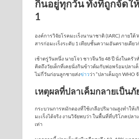
กินอยู่ทุกวัน ทั้งที่ถูกจั
1
องค์การวิจัยโรคมะเร็งนานาชาติ (IARC) ภายใต้ WH
สารก่อมะเร็งระดับ 1 เทียบชั้นความอันตรายเดียวก
เช้าตรู่วันหนึ่ง นายโจว ชาวจีนวัย 48 ปี นั่งในค
คิดถึงวัยเด็กที่เคยนั่งกินข้าวต้มกับพ่อพร้อมปลา
ไม่กี่วันก่อนลูกชายส่ง
ข่าว
ว่า “ปลาเค็มถูก WHO จั
เหตุผลที่ปลาเค็มกลายเป็นภั
กระบวนการหมักดองที่ใช้เกลือปริมาณสูงทำให้เ
มะเร็งได้จริง งานวิจัยพบว่า ในพื้นที่ที่บริโภคปล
เท่า