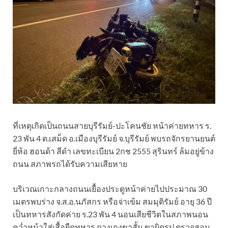
ที่เหตุเกิดเป็นถนนสายบุรีรัมย์-ปะโคนชัย หน้าค่ายทหาร ร.
23 พัน 4 ต.เสม็ด อ.เมืองบุรีรัมย์ จ.บุรีรัมย์ พบรถจักรยานยนต์
ยี่ห้อ ฮอนด้า สีดำ เลขทะเบียน 2กช 2555 สุรินทร์ ล้มอยู่ข้าง
ถนน สภาพรถได้รับความเสียหาย
บริเวณเกาะกลางถนนเยื้องประตูหน้าค่ายไปประมาณ 30
เมตรพบร่าง จ.ส.อ.นภัสกร หรือจ่าเข้ม สมมุติรัมย์ อายุ 36 ปี
เป็นทหารสังกัดค่าย ร.23 พัน 4 นอนเสียชีวิตในสภาพนอน
คว่ำหน้าใส่เสื้อยืดทหาร กางเกงขาสั้น ขาผิดรูป ตรวจสอบ