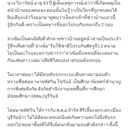
นาง วิภารัตน์ อายุ 43 ปี ผู้เห็นเหตุการณ์เล่าว่าที่เกิดเหตุเป็น
หน้าบ้านของตนเอง ตอนนั้นไม่รู้ว่าเป็นใครที่ถูกชนพอได้
ยินเสียงแล้ววิ่งออกมาดูพบว่าเป็นจ่าเข้าที่ชาวบ้านแถวนี้
รู้จักกันดี เพราะเป็นทหารที่ออกไปรบกับเขมรถึง 2 รอบ
จ่าเข้มเป็นคนนิสัยดี ทักทายชาวบ้านอยู่หน้าค่ายเป็นประจำ
รู้สึกเสียดายที่”จ่าเข้ม”รับใช้ชาติไปรบกับศัตรูถึง 2 สนาม
ไม่เป็นอะไรและทราบข่าวว่า”จ่าเข้มมีแพลนที่จะแต่งงาน
กับแฟนสาว แต่มาเสียชีวิตแบบง่ายๆบนท้องถนน
ในเวลาต่อมา ได้มีคนขับรถกระบะเดินทางมามอบตัว
ทราบชื่อต่อมานายทัศวิน โขรัมย์ เป็นศึกษานิเทศก์ชำนาญ
การพิเศษสังกัด สังกัดสำนักงานเขตพื้นที่การศึกษา
มัธยมศึกษา (สพม.)บุรีรัมย์
โดยนายทัศวิน ให้การกับ พ.ต.อ.จำรัส ศิริเลี้ยง ผกก.สภ.เมือง
บุรีรัมย์ว่า ไม่ได้คิดจะหลบหนีแต่เกิดความตกใจจึงขับรถ
ออกไป พอมาตั้งสติได้จึงย้อนกลับมามอบตัวดังกล่าว ทั้งนี้