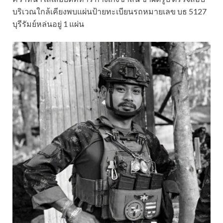
บริเวณใกล้เคียงพบแผ่นป้ายทะเบียนรถหมายเลข บธ 5127
บุรีรัมย์หล่นอยู่ 1 แผ่น