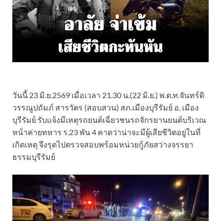
วันนี้ 23 มิ.ย.2569 เมื่อเวลา 21.30 น.(22 มิ.ย.) พ.ต.ท.จันทร์ติ
วรรณูปถัมภ์ สารวัตร (สอบสวน) สภ.เมืองบุรีรัมย์ อ. เมือง
บุรีรัมย์ รับแจ้งมีเหตุรถยนต์เฉี่ยวชนรถจักรยานยนต์บริเวณ
หน้าค่ายทหาร ร.23 พัน 4 คาดว่าน่าจะมีผู้เสียชีวิตอยู่ในที่
เกิดเหตุ จึงรุดไปตรวจสอบพร้อมหน่วยกู้ภัยสว่างจรรยา
ธรรมบุรีรัมย์