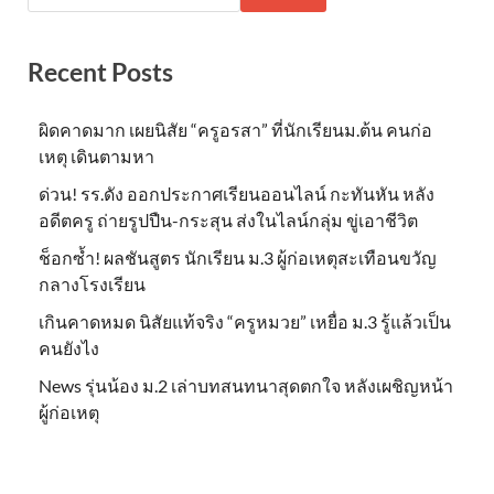
Recent Posts
ผิดคาดมาก เผยนิสัย “ครูอรสา” ที่นักเรียนม.ต้น คนก่อ
เหตุ เดินตามหา
ด่วน! รร.ดัง ออกประกาศเรียนออนไลน์ กะทันหัน หลัง
อดีตครู ถ่ายรูปปืน-กระสุน ส่งในไลน์กลุ่ม ขู่เอาชีวิต
ช็อกซ้ำ! ผลชันสูตร นักเรียน ม.3 ผู้ก่อเหตุสะเทือนขวัญ
กลางโรงเรียน
เกินคาดหมด นิสัยแท้จริง “ครูหมวย” เหยื่อ ม.3 รู้แล้วเป็น
คนยังไง
News รุ่นน้อง ม.2 เล่าบทสนทนาสุดตกใจ หลังเผชิญหน้า
ผู้ก่อเหตุ