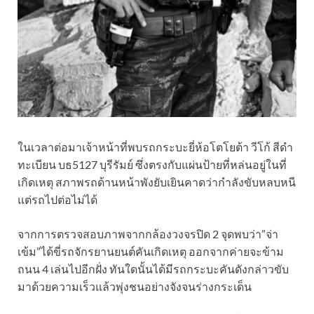
ในเวลาต่อมาเจ้าหน้าที่พบรถกระบะยี่ห้อโตโยต้า วีโก้ สีดำ
ทะเบียน บธ5127 บุรีรัมย์ ซึ่งตรงกับแผ่นป้ายที่หล่นอยู่ในที่
เกิดเหตุ สภาพรถด้านหน้าพังยับเยินคาดว่ากำลังขับหลบหนี
แต่รถไปต่อไม่ได้
จากการตรวจสอบภาพจากกล้องวงจรปิด 2 จุดพบว่า”จ่า
เข้ม”ได้ขี่รถจักรยานยนต์คันเกิดเหตุ ออกจากค่ายจะข้าม
ถนน 4 เล่นไปอีกฝั่ง ทันใดนั้นได้มีรถกระบะคันดังกล่าวขับ
มาด้วยความเร็วแล้วพุ่งชนอย่างจังจนร่างกระเด็น