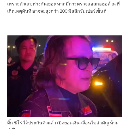
เพราะตัวเลขห่างกันเยอะ หากมีการตรวจแอลกอฮอล์ ณ ที่
เกิดเหตุทันที อาจจะสูงกว่า 200 มิลลิกรัมเปอร์เซ็นต์
ติ๊ก ชิโร่ ได้ประกันตัวแล้ว เปิดยอดเงิน-เงื่อนไขสำคัญ ห้าม