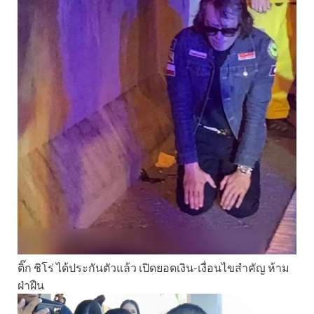
ติ๊ก ชิโร่ ได้ประกันตัวแล้ว เปิดยอดเงิน-เงื่อนไขสำคัญ ห้าม
ฝ่าฝืน