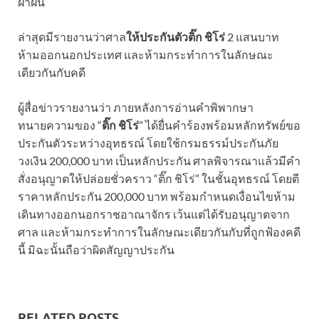
ฝ่าฝืน
ล่าสุดมีรายงานว่าศาล
ให้ประกันตัวติ๊ก ชิโร่
2 แสนบาท
ห้ามออกนอกประเทศ และห้ามกระทำการในลักษณะ
เดียวกันกับคดี
ผู้สื่อข่าวรายงานว่า ภายหลังการอ่านคำพิพากษา
ทนายความของ “
ติ๊ก ชิโร่
” ได้ยื่นคำร้องพร้อมหลักทรัพย์ขอ
ประกันตัวระหว่างอุทธรณ์ โดยใช้กรมธรรม์ประกันภัย
วงเงิน 200,000 บาท เป็นหลักประกัน ศาลพิจารณาแล้วมีคำ
สั่งอนุญาตให้ปล่อยชั่วคราว “ติ๊ก ชิโร่” ในชั้นอุทธรณ์ โดยตี
ราคาหลักประกัน 200,000 บาท พร้อมกำหนดเงื่อนไขห้าม
เดินทางออกนอกราชอาณาจักร เว้นแต่ได้รับอนุญาตจาก
ศาล และห้ามกระทำการในลักษณะเดียวกันกับที่ถูกฟ้องคดี
นี้ มิฉะนั้นถือว่าผิดสัญญาประกัน
RELATED POSTS