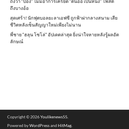
ถึงว่า “ป๋อง” ไม่มีอาการเครียด “ต้นอ้อ เป็นหนึ่ง” โพสต์
ถึงบางอ้อ
สุดเศร้า! นักฟุตบอลยะลาเอฟซี ถูกฟ้าผ่ากลางสนาม เสีย
ชีวิตหลังเซ็นสัญญาใหม่เพียงไม่นาน
พี่ชาย “ฮลุน โซโล่” อัปเดตล่าสุด ยิ่งน่าใจหายหลังรู้ผลอัต
ลักษณ์
Copyright © 2026
Youlikenews55
.
Powered by
WordPress
and
HitMag
.