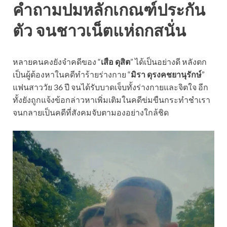
คำถามปมหลักเกณฑ์ประกัน
ตัว จนชาวเน็ตแห่ถกสนั่น
หลายคนคงยังจำคดีของ “
เสือ ดุสิต
” ได้เป็นอย่างดี หลังตก
เป็นผู้ต้องหาในคดีทำร้ายร่างกาย “
มิรา ดุรงคชยานุรักษ์
”
แฟนสาววัย 36 ปี จนได้รับบาดเจ็บทั้งร่างกายและจิตใจ อีก
ทั้งยังถูกแจ้งข้อกล่าวหาเพิ่มเติมในคดีข่มขืนกระทำชำเรา
จนกลายเป็นคดีที่สังคมจับตามองอย่างใกล้ชิด