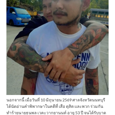
นอกจากนี้ เมื่อวันที่ 10 มิถุนายน 2569 ศาลจังหวัดนนทบุรี
ได้นัดอ่านคำพิพากษาในคดีที่ เสือ ดุสิต และพวก ร่วมกัน
ทำร้ายนายธนพล เวคะวากยานนท์ อายุ 53 ปี จนได้รับบาด