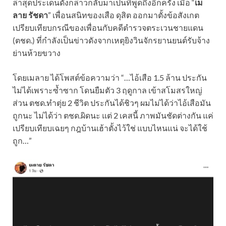
ล่าสุดประเด็นดังกล่าวกลับมาเป็นที่พูดถึงอีกครั้ง เมื่อ “
เม
ลาย รัชดา
” เพื่อนสนิทของเสือ ดุสิต ออกมาตั้งข้อสังเกต
เปรียบเทียบกรณีของเพื่อนกับคดีตำรวจตระเวนชายแดน
(ตชด.) ที่กำลังเป็นข่าวดังจากเหตุยิงวินจักรยานยนต์รับจ้าง
ย่านห้วยขวาง
โดยเมลาย ได้โพสต์ข้อความว่า “…ไอ้เสือ 1.5 ล้าน ประกัน
ไม่ได้เพราะซ้ำซาก โดนยืมตัว 3 ฤดูกาล เข้าสโมสรใหญ่
ส่วน ตชด.ทำตุ่ย 2 ชีวิต ประกันได้ชิวๆ ผมไม่ได้ว่าไอ้เสือมัน
ถูกนะ ไม่ได้ว่า ตชด.ผิดนะ แต่ 2 เคสนี้ ภาพมันชัดต่างกัน แค่
เปรียบเทียบเฉยๆ กฎบ้านเฮ้าตั้งไว้ใช่ แบบไหนแน่ จะได้ใช้
ถูก…”