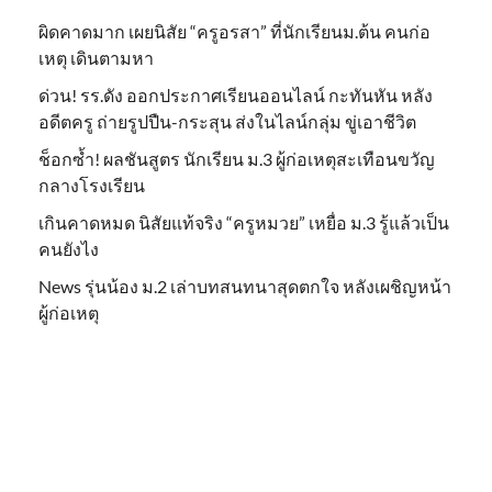
ผิดคาดมาก เผยนิสัย “ครูอรสา” ที่นักเรียนม.ต้น คนก่อ
เหตุ เดินตามหา
ด่วน! รร.ดัง ออกประกาศเรียนออนไลน์ กะทันหัน หลัง
อดีตครู ถ่ายรูปปืน-กระสุน ส่งในไลน์กลุ่ม ขู่เอาชีวิต
ช็อกซ้ำ! ผลชันสูตร นักเรียน ม.3 ผู้ก่อเหตุสะเทือนขวัญ
กลางโรงเรียน
เกินคาดหมด นิสัยแท้จริง “ครูหมวย” เหยื่อ ม.3 รู้แล้วเป็น
คนยังไง
News รุ่นน้อง ม.2 เล่าบทสนทนาสุดตกใจ หลังเผชิญหน้า
ผู้ก่อเหตุ