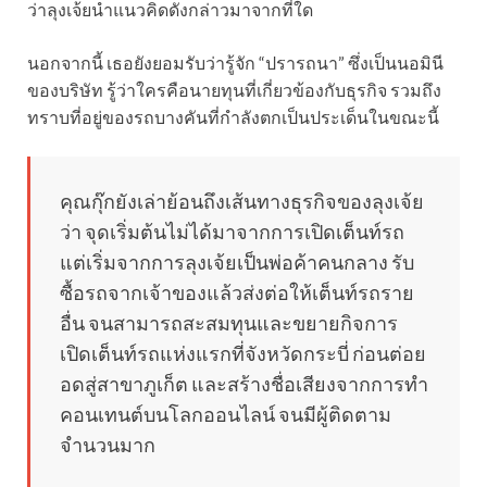
ว่าลุงเจ้ยนำแนวคิดดังกล่าวมาจากที่ใด
นอกจากนี้ เธอยังยอมรับว่ารู้จัก “ปรารถนา” ซึ่งเป็นนอมินี
ของบริษัท รู้ว่าใครคือนายทุนที่เกี่ยวข้องกับธุรกิจ รวมถึง
ทราบที่อยู่ของรถบางคันที่กำลังตกเป็นประเด็นในขณะนี้
คุณกุ๊กยังเล่าย้อนถึงเส้นทางธุรกิจของลุงเจ้ย
ว่า จุดเริ่มต้นไม่ได้มาจากการเปิดเต็นท์รถ
แต่เริ่มจากการลุงเจ้ยเป็นพ่อค้าคนกลาง รับ
ซื้อรถจากเจ้าของแล้วส่งต่อให้เต็นท์รถราย
อื่น จนสามารถสะสมทุนและขยายกิจการ
เปิดเต็นท์รถแห่งแรกที่จังหวัดกระบี่ ก่อนต่อย
อดสู่สาขาภูเก็ต และสร้างชื่อเสียงจากการทำ
คอนเทนต์บนโลกออนไลน์ จนมีผู้ติดตาม
จำนวนมาก