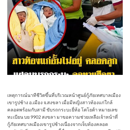
เหตุการณ์นาทีชีวิตขึ้นที่บริเวณหน้าศูนย์กู้ภัยเทศบาลเมือง
เขารูปช้าง อ.เมือง จ.สงขลา เมื่อมีหญิงสาวท้องแก่ใกล้
คลอดพร้อมกับสามี ขับรถกระบะยี่ห้อ โตโยต้า หมายเลข
ทะเบียน บย 9902 สงขลา มาขอความช่วยเหลือเจ้าหน้าที่
กู้ภัยเทศบาลเมืองเขารูปช้างเนื่องจากเจ็บท้องคลอด