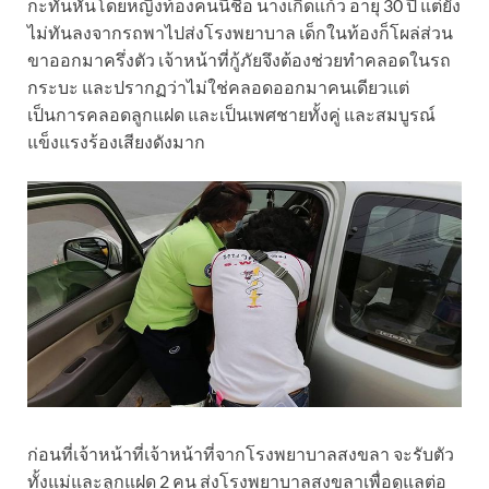
กะทันหันโดยหญิงท้องคนนี้ชื่อ นางเกิดแก้ว อายุ 30 ปี แต่ยัง
ไม่ทันลงจากรถพาไปส่งโรงพยาบาล เด็กในท้องก็โผล่ส่วน
ขาออกมาครึ่งตัว เจ้าหน้าที่กู้ภัยจึงต้องช่วยทำคลอดในรถ
กระบะ และปรากฏว่าไม่ใช่คลอดออกมาคนเดียวแต่
เป็นการคลอดลูกแฝด และเป็นเพศชายทั้งคู่ และสมบูรณ์
แข็งแรงร้องเสียงดังมาก
ก่อนที่เจ้าหน้าที่เจ้าหน้าที่จากโรงพยาบาลสงขลา จะรับตัว
ทั้งแม่และลูกแฝด 2 คน ส่งโรงพยาบาลสงขลาเพื่อดูแลต่อ