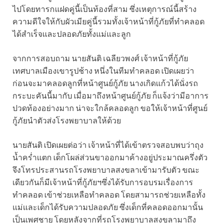
ไปโดยทารกแฝดคู่นี้เป็นท้องที่สาม ซึ่งเหตุการณ์นี้สร้าง
ความดีใจให้กับผัวเมียคู่นี้รวมทั้งเจ้าหน้าที่กู้ภัยที่ทำคลอด
ได้สำเร็จและปลอดภัยทั้งแม่และลูก
จากการสอบถาม นายสันติ เฉลียวพงศ์ เจ้าหน้าที่กู้ภัย
เทศบาลเมืองเขารูปช้าง หนึ่งในทีมทำคลอด เปิดเผยว่า
ก่อนจะมาคลอดลูกที่หน้าศูนย์กู้ภัย นางเกิดแก้วได้นั่งรถ
กระบะคันนี้มากับ เมื่อมาถึงหน้าศูนย์กู้ภัย ก็แจ้งว่ามีอาการ
ปวดท้องอย่างมาก น่าจะใกล้คลอดลูก ขอให้เจ้าหน้าที่ศูนย์
กู้ภัยนำตัวส่งโรงพยาบาลให้ด้วย
นายสันติ เปิดเผยต่อว่า เจ้าหน้าที่ได้เข้าตรวจสอบพบว่าถุง
น้ำคร่ำแตก เด็กโผล่ส่วนขาออกมาค้างอยู่ประมาณครึ่งตัว
จึงโทรประสานรถโรงพยาบาลสงขลาเข้ามารับตัว ขณะ
เดียวกันก็มีเจ้าหน้าที่กู้ภัยฯซึ่งได้รับการอบรมเรื่องการ
ทำคลอด เข้าช่วยเหลือทำคลอด โดยสามารถช่วยเหลือทั้ง
แม่และเด็กได้รับความปลอดภัย ซึ่งเด็กที่คลอดออกมานั้น
เป็นเพศชาย โดยหลังจากที่รถโรงพยาบาลสงขลามาถึง