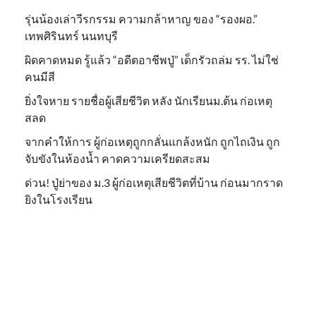
รุ่นน้องเล่าวีรกรรม ความกล้าหาญ ของ “รองผอ.”
เทพศิรินทร์ นนทบุรี
ผิดคาดหมด รู้แล้ว “อดีตอาชีพปู่” เด็กรัวถล่ม รร. ไม่ใช่
คนมีสี
ยิ่งใจหาย รายชื่อผู้เสียชีวิต หลัง นักเรียนม.ต้น ก่อเหตุ
สลด
จากคำให้การ ผู้ก่อเหตุถูกกลั่นแกล้งหนัก ถูกไถเงิน ถูก
จับขังในห้องน้ำ คาดความเครียดสะสม
ด่วน! ปู่ย่าของ ม.3 ผู้ก่อเหตุเสียชีวิตที่บ้าน ก่อนมากราด
ยิงในโรงเรียน