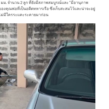
มม. จำนวน 2 ลูก ที่ยังมีสภาพสมบูรณ์และ “มีอานุภาพ
งคุณพ่อที่เป็นอดีตทหารเรือ ซึ่งเก็บสะสมไว้และน่าจะอยู่
้านไม่มีใครระแคะระคายมาก่อน