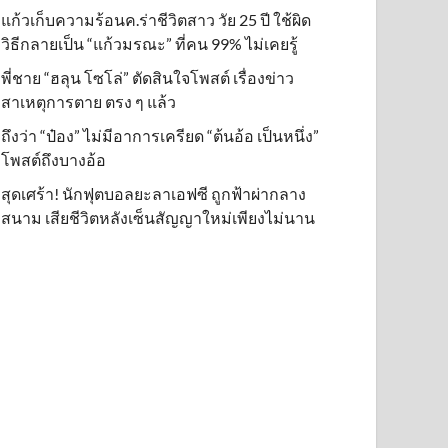
แก้วเก็บความร้อนค.ร่าชีวิตสาว วัย 25 ปี ใช้ผิด
วิธีกลายเป็น “แก้วมรณะ” ที่คน 99% ไม่เคยรู้
พี่ชาย “ฮลุน โซโล่” ตัดสินใจโพสต์ เรื่องข่าว
สาเหตุการตาย ตรง ๆ แล้ว
ถึงว่า “ป๋อง” ไม่มีอาการเครียด “ต้นอ้อ เป็นหนึ่ง”
โพสต์ถึงบางอ้อ
สุดเศร้า! นักฟุตบอลยะลาเอฟซี ถูกฟ้าผ่ากลาง
สนาม เสียชีวิตหลังเซ็นสัญญาใหม่เพียงไม่นาน