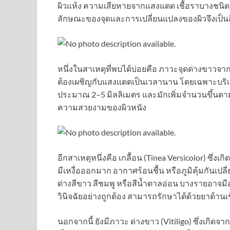
ผิวแห้ง ความเสียหายจากแสงแดด เชื้อราบางชนิด ไปจ
ลักษณะของจุดและการเปลี่ยนแปลงของผิวจึงเป็นส
หนึ่งในสาเหตุที่พบได้บ่อยคือ ภาวะจุดด่างขาวจาก
ต้องเผชิญกับแสงแดดเป็นเวลานาน โดยเฉพาะบริ
ประมาณ 2–5 มิลลิเมตร และมักเพิ่มจำนวนขึ้นตามอ
ความสวยงามของผิวหนัง
อีกสาเหตุหนึ่งคือ เกลื้อน (Tinea Versicolor) ซึ่งเ
มีเหงื่อออกมาก อากาศร้อนชื้น หรือภูมิคุ้มกันเป
ด่างสีขาว สีชมพู หรือสีน้ำตาลอ่อน บางรายอาจม
วินิจฉัยอย่างถูกต้อง สามารถรักษาได้ด้วยยาต้
นอกจากนี้ ยังมีภาวะ ด่างขาว (Vitiligo) ซึ่งเกิดจา