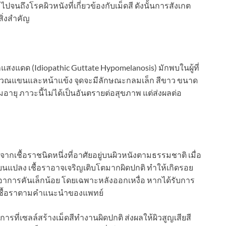
นถึงโรคผิวหนังที่เกี่ยวข้องกับเม็ดสี ดังนั้นการสังเกต
ิ่งสำคัญ
แสงแดด (Idiopathic Guttate Hypomelanosis) มักพบในผู้ที่
เวณแขนและหน้าแข้ง จุดจะมีลักษณะกลมเล็ก สีขาว ขนาด
ายุ ภาวะนี้ไม่ได้เป็นอันตรายต่อสุขภาพ แต่ส่งผลต่อ
กิดจากเชื้อราชนิดหนึ่งที่อาศัยอยู่บนผิวหนังตามธรรมชาติ เมื่อ
ลี่ยนแปลง เชื้อราอาจเจริญเติบโตมากผิดปกติ ทำให้เกิดรอย
ีอาการคันเล็กน้อย โดยเฉพาะหลังออกเหงื่อ หากได้รับการ
านเชื้อราตามคำแนะนำของแพทย์
กการที่เซลล์สร้างเม็ดสีทำงานผิดปกติ ส่งผลให้ผิวสูญเสียสี