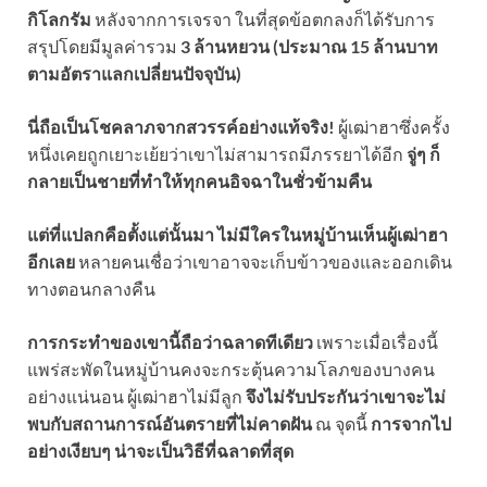
กิโลกรัม
หลังจากการเจรจา ในที่สุดข้อตกลงก็ได้รับการ
สรุปโดยมีมูลค่ารวม
3 ล้านหยวน (ประมาณ 15 ล้านบาท
ตามอัตราแลกเปลี่ยนปัจจุบัน)
นี่ถือเป็นโชคลาภจากสวรรค์อย่างแท้จริง!
ผู้เฒ่าฮาซึ่งครั้ง
หนึ่งเคยถูกเยาะเย้ยว่าเขาไม่สามารถมีภรรยาได้อีก
จู่ๆ ก็
กลายเป็นชายที่ทำให้ทุกคนอิจฉาในชั่วข้ามคืน
แต่ที่แปลกคือตั้งแต่นั้นมา ไม่มีใครในหมู่บ้านเห็นผู้เฒ่าฮา
อีกเลย
หลายคนเชื่อว่าเขาอาจจะเก็บข้าวของและออกเดิน
ทางตอนกลางคืน
การกระทำของเขานี้ถือว่าฉลาดทีเดียว
เพราะเมื่อเรื่องนี้
แพร่สะพัดในหมู่บ้านคงจะกระตุ้นความโลภของบางคน
อย่างแน่นอน ผู้เฒ่าฮาไม่มีลูก
จึงไม่รับประกันว่าเขาจะไม่
พบกับสถานการณ์อันตรายที่ไม่คาดฝัน
ณ จุดนี้
การจากไป
อย่างเงียบๆ น่าจะเป็นวิธีที่ฉลาดที่สุด