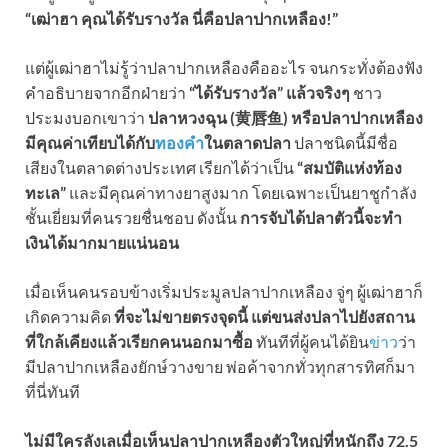
“เฒ่าฮา คุณได้รับรางวัล นี่คือปลาปากเหลือง!”
แต่ผู้เฒ่าฮาไม่รู้ว่าปลาปากเหลืองคืออะไร จนกระทั่งต้องฟัง
คำอธิบายจากอีกฝ่ายว่า
“ได้รับรางวัล” แล้วจริงๆ
ชาว
ประมงบอกเขาว่า
ปลาหวงฉุน (黄唇鱼) หรือปลาปากเหลือง
มีคุณค่าเทียบได้กับ
ทองคำ
ในตลาดปลา
ปลาชนิดนี้มีชื่อ
เสียงในตลาดต่างประเทศ เรียกได้ว่าเป็น
“สมบัติแห่งท้อง
ทะเล”
และมีคุณค่าทางยาสูงมาก โดยเฉพาะเป็นยาชูกำลัง
ชั้นเยี่ยมที่คนรวยชื่นชอบ ดังนั้น
การจับได้ปลาตัวนี้จะทำ
เงินได้มากมายแน่นอน
เมื่อเห็นคนรอบข้างเริ่มประมูลปลาปากเหลือง จู่ๆ ผู้เฒ่าฮาก็
เกิดความคิด
ที่จะไม่ขายตรงจุดนี้ แต่ขนส่งปลาไปยังสถาน
ที่ใกล้เคียงแล้วเรียกคนนอกมาซื้อ
ทันทีที่ผู้คนได้ยิน
ข่าว
ว่า
มีปลาปากเหลืองยักษ์วางขาย พ่อค้าจากทั่วทุกสารทิศก็มา
ที่นี่ทันที
ไม่มีใครลังเลเมื่อเห็นปลาปากเหลืองตัวใหญ่ที่หนักถึง 72.5