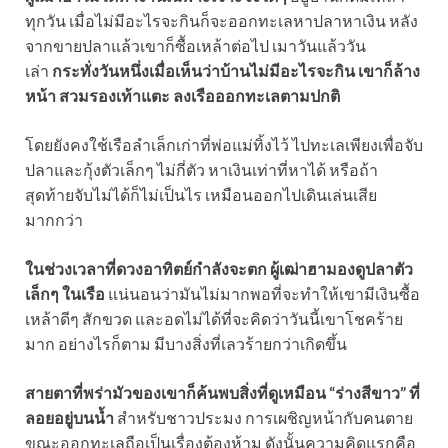
ทุกวัน เมื่อไม่มีอะไรจะกินก็จะออกทะเลหาปลาหาเงิน หลัง
จากขายปลาแล้วเขาก็ซื้อเหล้าต่อไป เมาวันแล้ววัน
เล่า
กระทั่งวันหนึ่งเมื่อเห็นว่าบ้านไม่มีอะไรจะกิน เขาก็ล้าง
หน้า สวมรองเท้าแตะ ลงเรือออกทะเลตามปกติ
โดยยังคงใช้เรือลำเล็กเก่าที่พ่อแม่ทิ้งไว้ ไปทะเลเพียงเพื่อจับ
ปลาและกุ้งตัวเล็กๆ ไม่กี่ตัว หาเงินเท่าที่หาได้ หรือถ้า
สุดท้ายจับไม่ได้ก็ไม่เป็นไร เหมือนออกไปเดินเล่นเสีย
มากกว่า
ในช่วงเวลาที่ดวงอาทิตย์กำลังจะตก ผู้เฒ่าฮามองดูปลาตัว
เล็กๆ ในเรือ
แน่นอนว่ามันไม่มากพอที่จะทำให้เขามีเงินซื้อ
เหล้าดีๆ สักขวด และอดไม่ได้ที่จะคิดว่าวันนี้เขาโชคร้าย
มาก อย่างไรก็ตาม มีบางสิ่งที่เลวร้ายกว่าเกิดขึ้น
สายตาที่พร่ามัวของเขาก็ค้นพบสิ่งที่ดูเหมือน “ร่างสีขาว” ที่
ลอยอยู่บนน้ำ
สำหรับชาวประมง การเผชิญหน้ากับคนตาย
ขณะออกทะเลถือเป็นเรื่องต้องห้าม ดังนั้นความคิดแรกคือ